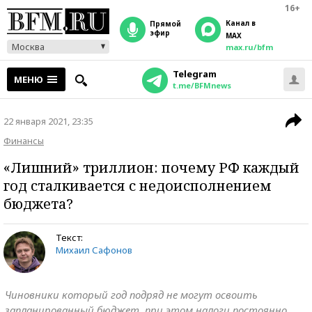
16+
Канал в
прямой
эфир
MAX
Москва
max.ru/bfm
Telegram
МЕНЮ
t.me/BFMnews
22 января 2021, 23:35
Финансы
«Лишний» триллион: почему РФ каждый
год сталкивается с недоисполнением
бюджета?
Текст:
Михаил Сафонов
Чиновники который год подряд не могут освоить
запланированный бюджет, при этом налоги постоянно