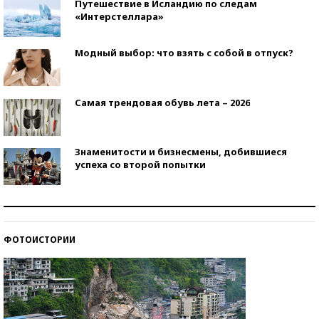
Путешествие в Исландию по следам
«Интерстеллара»
Модный выбор: что взять с собой в отпуск?
Самая трендовая обувь лета – 2026
Знаменитости и бизнесмены, добившиеся
успеха со второй попытки
Как защититься от солнца на курорте?
ФОТОИСТОРИИ
Кто изобрел средства связи?