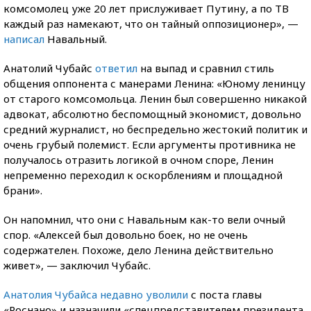
комсомолец уже 20 лет прислуживает Путину, а по ТВ
каждый раз намекают, что он тайный оппозиционер», —
написал
Навальный.
Анатолий Чубайс
ответил
на выпад и сравнил стиль
общения оппонента с манерами Ленина: «Юному ленинцу
от старого комсомольца. Ленин был совершенно никакой
адвокат, абсолютно беспомощный экономист, довольно
средний журналист, но беспредельно жестокий политик и
очень грубый полемист. Если аргументы противника не
получалось отразить логикой в очном споре, Ленин
непременно переходил к оскорблениям и площадной
брани».
Он напомнил, что они с Навальным как-то вели очный
спор. «Алексей был довольно боек, но не очень
содержателен. Похоже, дело Ленина действительно
живет», — заключил Чубайс.
Анатолия Чубайса недавно уволили
с поста главы
«Роснано» и назначили «спецпредставителем президента