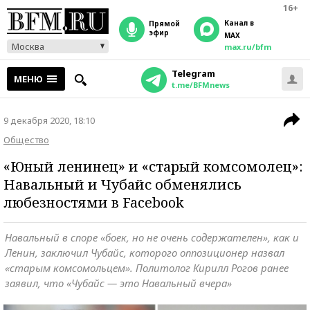
16+
Канал в
прямой
эфир
MAX
Москва
max.ru/bfm
Telegram
МЕНЮ
t.me/BFMnews
9 декабря 2020, 18:10
Общество
«Юный ленинец» и «старый комсомолец»:
Навальный и Чубайс обменялись
любезностями в Facebook
Навальный в споре «боек, но не очень содержателен», как и
Ленин, заключил Чубайс, которого оппозиционер назвал
«старым комсомольцем». Политолог Кирилл Рогов ранее
заявил, что «Чубайс — это Навальный вчера»