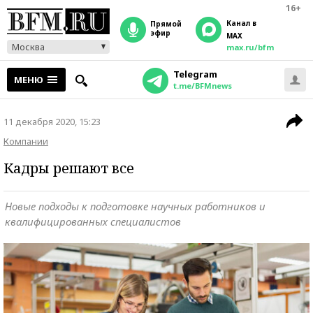
16+
Канал в
прямой
эфир
MAX
Москва
max.ru/bfm
Telegram
МЕНЮ
t.me/BFMnews
11 декабря 2020, 15:23
Компании
Кадры решают все
Новые подходы к подготовке научных работников и
квалифицированных специалистов