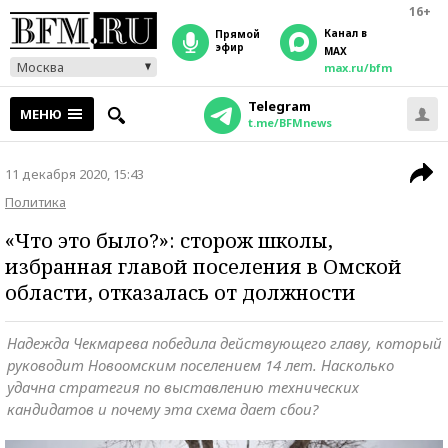
16+
Канал в
прямой
эфир
MAX
Москва
max.ru/bfm
Telegram
МЕНЮ
t.me/BFMnews
11 декабря 2020, 15:43
Политика
«Что это было?»: сторож школы,
избранная главой поселения в Омской
области, отказалась от должности
Надежда Чекмарева победила действующего главу, который
руководит Новоомским поселением 14 лет. Насколько
удачна стратегия по выставлению технических
кандидатов и почему эта схема дает сбои?