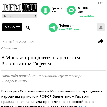
16+
Канал в
прямой
эфир
MAX
Москва
max.ru/bfm
Telegram
МЕНЮ
t.me/BFMnews
15 декабря 2020, 10:23
Общество
В Москве прощаются с артистом
Валентином Гафтом
Панихида проходит на основной сцене театра
«Современник»
В театре «Современник» в Москве началось прощание с
народным артистом РСФСР Валентином Гафтом.
Гражданская панихида проходит на основной сцене
театра и продлится до 12 часов, передает
ТАСС
.