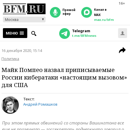
16+
Канал в
прямой
эфир
MAX
Москва
max.ru/bfm
Telegram
МЕНЮ
t.me/BFMnews
16 декабря 2020, 15:14
Политика
Майк Помпео назвал приписываемые
России кибератаки «настоящим вызовом»
для США
Текст:
Андрей Ромашков
При этом прямых обвинений со стороны Вашингтона все
еще не прозвучало — госсекретарь подчеркнуто говорил о