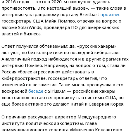
и 2016 годах — хотя в 2020-м нам лучше удалось
противостоять. Это настоящий вызов», — такие слова в
интервью ультраправому порталу Breitbart
произнес
госсекретарь США Майк Помпео, отвечая на вопрос о
взломе SolarWinds, провайдера ПО для американских
властей и бизнеса.
Ответ получился обтекаемым: да, «русские хакеры»
лютуют, но без конкретики по последней кибератаке.
Аналогичный подход наблюдается и в других фрагментах
интервью Помпео. Например, на вопрос о том, стала ли
Россия «более агрессивно» действовать в
киберпространстве, госсекретарь ответил, что
изменений он не заметил. Та же мысль прозвучала в его
воскресной
беседе
с SiriusXM — российские хакеры
«постоянно» пытаются проникнуть в системы США, но
еще более активно это делают Китай и Северная Корея.
О причинах рассуждает директор Международного
института политической экспертизы, глава
коммуникационного холдинга «Минченко Консалтинг»