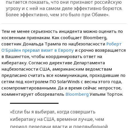
пытается показать, что они признают российскую
угрозу и с ней на самом деле эффективно борются.
Более эффективно, чем это было при Обаме».
Тем не менее серьезность инцидента можно оценить по
косвенным признакам. Как сообщает Bloomberg,
советник Дональда Трампа по нацбезопасности
Роберт
О'Брайен прервал визит в Европу
и срочно возвращается
в Вашингтон, чтобы координировать ответ на
кибератаку. Согласно директиве Департамента
нацбезопасности США, американским ведомствам
предписано считать все коммуникации, проходившие по
сетям под контролем ПО SolarWinds с весны этого года,
скомпрометированными. Да и время сейчас непростое,
комментирует обозреватель
Bloomberg
Уильям Тортон.
«Если бы я выбирал, когда совершить
кибератаку на США, времени лучше, чем
период передачи власти и предвыборной