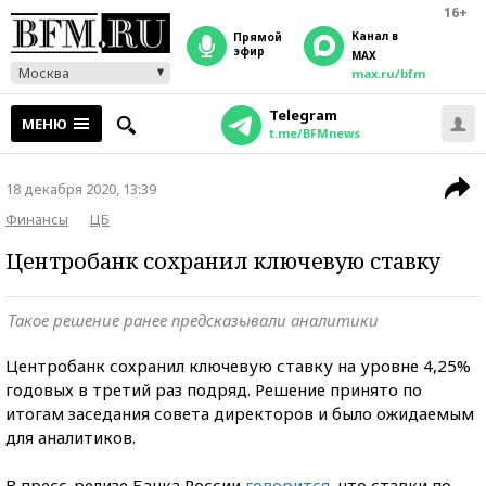
16+
Канал в
прямой
эфир
MAX
Москва
max.ru/bfm
Telegram
МЕНЮ
t.me/BFMnews
18 декабря 2020, 13:39
Финансы
ЦБ
Центробанк сохранил ключевую ставку
Такое решение ранее предсказывали аналитики
Центробанк сохранил ключевую ставку на уровне 4,25%
годовых в третий раз подряд. Решение принято по
итогам заседания совета директоров и было ожидаемым
для аналитиков.
В пресс-релизе Банка России
говорится
, что ставки по