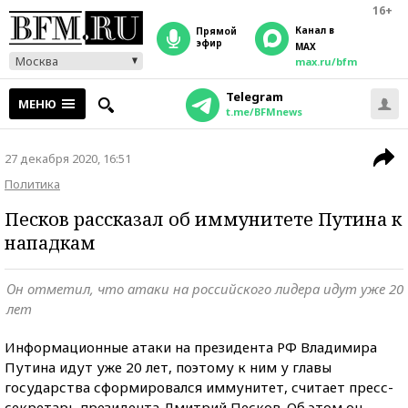
16+
Канал в
прямой
эфир
MAX
Москва
max.ru/bfm
Telegram
МЕНЮ
t.me/BFMnews
27 декабря 2020, 16:51
Политика
Песков рассказал об иммунитете Путина к
нападкам
Он отметил, что атаки на российского лидера идут уже 20
лет
Информационные атаки на президента РФ Владимира
Путина идут уже 20 лет, поэтому к ним у главы
государства сформировался иммунитет, считает пресс-
секретарь президента Дмитрий Песков. Об этом он