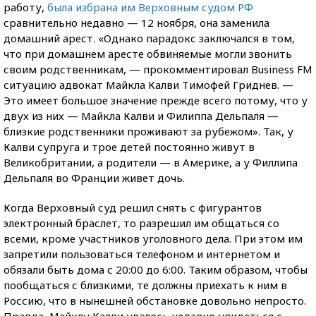
работу,
была избрана им Верховным судом РФ
сравнительно недавно — 12 ноября, она заменила
домашний арест. «Однако парадокс заключался в том,
что при домашнем аресте обвиняемые могли звонить
своим родственникам, — прокомментировал Business FM
ситуацию адвокат Майкла Калви Тимофей Гриднев. —
Это имеет большое значение прежде всего потому, что у
двух из них — Майкла Калви и Филиппа Дельпаля —
близкие родственники проживают за рубежом». Так, у
Калви супруга и трое детей постоянно живут в
Великобритании, а родители — в Америке, а у Филлипа
Дельпаля во Франции живет дочь.
Когда Верховный суд решил снять с фигурантов
электронный браслет, то разрешил им общаться со
всеми, кроме участников уголовного дела. При этом им
запретили пользоваться телефоном и интернетом и
обязали быть дома с 20:00 до 6:00. Таким образом, чтобы
пообщаться с близкими, те должны приехать к ним в
Россию, что в нынешней обстановке довольно непросто.
Правда, Майклу Калви удалось недавно увидеться с