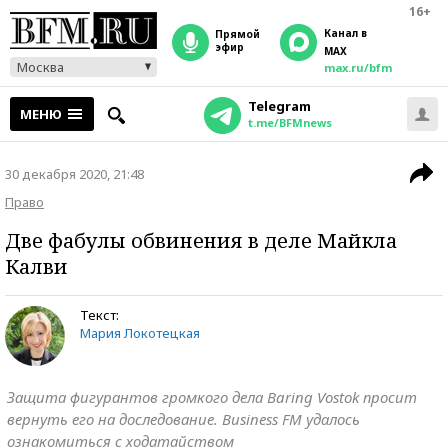
16+
Канал в
прямой
эфир
MAX
Москва
max.ru/bfm
Telegram
МЕНЮ
t.me/BFMnews
30 декабря 2020, 21:48
Право
Две фабулы обвинения в деле Майкла
Калви
Текст:
Мария Локотецкая
Защита фигурантов громкого дела Baring Vostok просит
вернуть его на доследование. Business FM удалось
ознакомиться с ходатайством