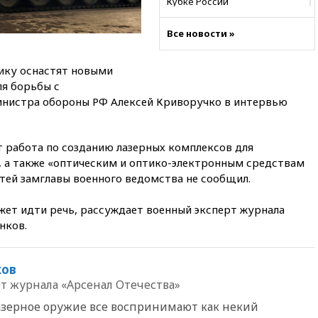
Кубке России
вчера, 23:00
Пост Дмитриева в
Все новости »
X о миграционном кризисе в
Сеуте набрал миллион
просмотров
ику оснастят новыми
вчера, 22:49
Минпромторг:
ля борьбы с
банкротство «Кванта» не
инистра обороны РФ Алексей Криворучко в интервью
означает прекращения
производства телевизоров в
РФ
т работа по созданию лазерных комплексов для
вчера, 22:35
Семь грузовых
 а также «оптическим и оптико-электронным средствам
вагонов сошли с рельсов в
тей замглавы военного ведомства не сообщил.
Оренбургской области
вчера, 22:22
Минфин: в июле
ожет идти речь, рассуждает военный эксперт журнала
выросли нефтегазовые
нков.
доходы российского бюджета
вчера, 22:15
Аксаков: ЦБ
согласовал первый стандарт
ков
исламского банкинга
т журнала «Арсенал Отечества»
вчера, 21:43
Организаторы
азерное оружие все воспринимают как некий
«Интервидения»