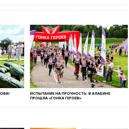
вчера, 17:15
В аэропорту Сочи
введен план «Ковер»
вчера, 16:55
При атаке дрона
ВСУ на больницу в Донецке
погибла женщина
вчера, 16:45
Франция уже три
года не выдает визу
дипломату РФ
вчера, 16:35
ПВО сбила еще
три БПЛА на подлете к Москве
вчера, 16:15
На территории
ЦНИИмаш в Королеве
произошел пожар
вчера, 15:50
Аукцион по
продаже Рижского вокзала в
ЛОВА!
ИСПЫТАНИЕ НА ПРОЧНОСТЬ: В АЛАБИНЕ
ПРОШЛА «ГОНКА ГЕРОЕВ»
Москве вновь не состоялся
вчера, 15:45
Экипаж
пропавшего в Приангарье
самолета Cessna вышел на
связь