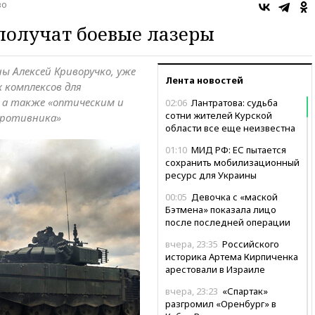
во
получат боевые лазеры
ы Алексей Криворучко, уже
Лента новостей
 комплексов для
 а также «оптическим и
02:06
Лантратова: судьба
сотни жителей Курской
противника»
области все еще неизвестна
01:10
МИД РФ: ЕС пытается
сохранить мобилизационный
ресурс для Украины
00:05
Девочка с «маской
Бэтмена» показала лицо
после последней операции
вчера, 23:35
Российского
историка Артема Кирпиченка
арестовали в Израиле
вчера, 23:23
«Спартак»
разгромил «Оренбург» в