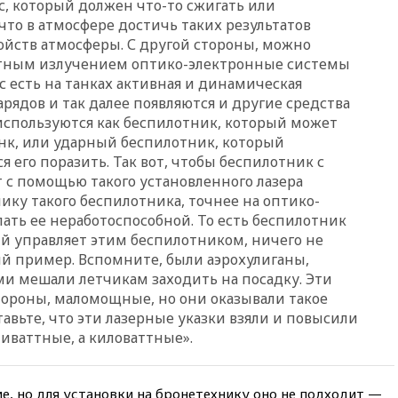
с, который должен что-то сжигать или
подтвердили, что конкурс
 что в атмосфере достичь таких результатов
пройдет в Саудовской Аравии
войств атмосферы. С другой стороны, можно
вчера, 21:35
Машков: в РФ
тным излучением оптико-электронные системы
подготовили концепцию
с есть на танках активная и динамическая
развития театрального
искусства до 2035 года
рядов и так далее появляются и другие средства
используются как беспилотник, который может
вчера, 21:21
Правительство
нк, или ударный беспилотник, который
РФ разрешило продажу
я его поразить. Так вот, чтобы беспилотник с
бензина старых
экологических классов
т с помощью такого установленного лазера
ику такого беспилотника, точнее на оптико-
вчера, 21:15
Путин обсудил с
ать ее неработоспособной. То есть беспилотник
Машковым 150-летие Союза
театральных деятелей
ый управляет этим беспилотником, ничего не
й пример. Вспомните, были аэрохулиганы,
вчера, 20:47
Newsweek:
и мешали летчикам заходить на посадку. Эти
«взрывная» диарея охватила
47 из 50 штатов США
стороны, маломощные, но они оказывали такое
авьте, что эти лазерные указки взяли и повысили
вчера, 20:35
ПВО за 12 часов
иваттные, а киловаттные».
сбила 200 украинских
беспилотников
вчера, 20:20
Третий комплект
ие, но для установки на бронетехнику оно не подходит —
золотых медалей выиграли на