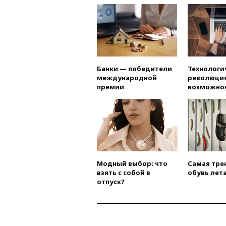
Банки — победители
Технологи
международной
революция
премии
возможно
Модный выбор: что
Самая тре
взять с собой в
обувь лета
отпуск?