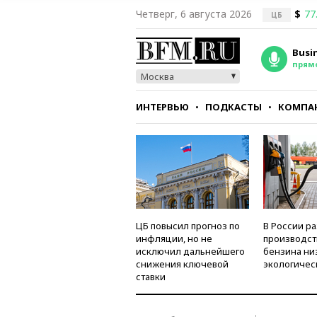
Четверг, 6 августа 2026
$
77
ЦБ
Busi
прям
Москва
ИНТЕРВЬЮ
ПОДКАСТЫ
КОМПА
СТИЛЬ
ТЕСТЫ
ЦБ повысил прогноз по
В России р
инфляции, но не
производст
исключил дальнейшего
бензина ни
снижения ключевой
экологичес
ставки