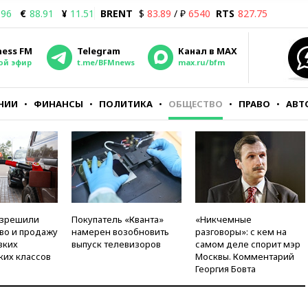
.96
€
88.91
¥
11.51
BRENT
$
83.89
/ ₽
6540
RTS
827.75
ness FM
Telegram
Канал в MAX
ой эфир
t.me/BFMnews
max.ru/bfm
НИИ
ФИНАНСЫ
ПОЛИТИКА
ОБЩЕСТВО
ПРАВО
АВТ
азрешили
Покупатель «Кванта»
«Никчемные
во и продажу
намерен возобновить
разговоры»: с кем на
зких
выпуск телевизоров
самом деле спорит мэр
ких классов
Москвы. Комментарий
Георгия Бовта