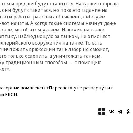
вчера, 19:25
Путин
стемы вряд ли будут ставиться. На танки прорыва
прокомментировал первый
, они будут ставиться, но пока это гадание на
номер «Единой России» в
о эти работы, раз о них объявлено, либо уже
бюллетене
т-вот начаты. А когда такие системы начнут даже
вчера, 19:15
Путин обсудил с
рное, мы об этом узнаем. Наличие на танке
Памфиловой подготовку к
 оптику, наблюдающую за танком, не отменяет
единому дню голосования
ллерийского вооружения на танке. То есть
вчера, 18:56
Wildberries
ничтожить вражеский танк лазер не сможет,
отрицает перенос основной
 его только ослепить, а уничтожать танкам
логистики за пределы России
ику традиционным способом — с помощью
вчера, 18:45
Крупнейший
кет».
склад маркетплейса Rozetka
сгорел под Киевом
азерные комплексы «Пересвет» уже развернуты в
вчера, 18:35
Джаред Лето
лишился роли в фильме
ий РВСН.
Барри Левинсона на фоне
обвинений в насилии
вчера, 18:28
Выборы ректора
ГИТИСа перенесены на «после
1 ноября»
вчера, 18:15
Путин указал на