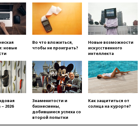
нехватку врачей в
Белгородской области
вчера, 17:58
ЕС отменил
временную защиту для
военнообязанных украинцев
вчера, 17:45
Шуваев сообщил
ческая
Во что вложиться,
Новые возможности
об учащении атак ВСУ на
: новые
чтобы не проиграть?
искусственного
Белгородскую область
сти
интеллекта
вчера, 17:35
Шуваев за два с
половиной месяца посетил
все округа Белгородской
области
вчера, 17:25
Путин встретился
с врио губернатора
Белгородской области
ндовая
Знаменитости и
Как защититься от
Шуваевым
 – 2026
бизнесмены,
солнца на курорте?
добившиеся успеха со
вчера, 17:20
«Ведомости»:
второй попытки
начальник тыла Санчик не
справился с возросшими
объемами работ