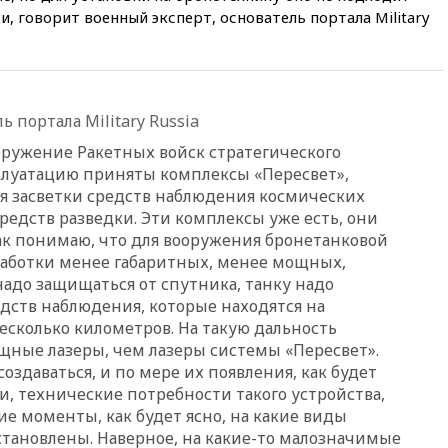
, говорит военный эксперт, основатель портала Military
ЧЕ российские синхронистки
вчера, 20:15
ТАСС: жизни
главы «Уралдронзавода»
после взрыва ничего не
угрожает
 портала Military Russia
вчера, 20:08
По всей Грузии
ооружение Ракетных войск стратегического
снова отключилось
электричество
плуатацию приняты комплексы «Пересвет»,
я засветки средств наблюдения космических
вчера, 20:00
Зеленский связал
редств разведки. Эти комплексы уже есть, они
дефицит ракет с попыткой
Запада принудить Киев к
так понимаю, что для вооружения бронетанковой
уступкам
работки менее габаритных, менее мощных,
надо защищаться от спутника, танку надо
вчера, 19:45
Памфилова: ЦИК
едств наблюдения, которые находятся на
примет беспрецедентные
меры безопасности во время
сколько километров. На такую дальность
выборов
ные лазеры, чем лазеры системы «Пересвет».
создаваться, и по мере их появления, как будет
вчера, 19:35
Памфилова
сообщила об омоложении
и, технические потребности такого устройства,
партийных списков на выборах
кие моменты, как будет ясно, на какие виды
в Госдуму
становлены. Наверное, на какие-то малозначимые