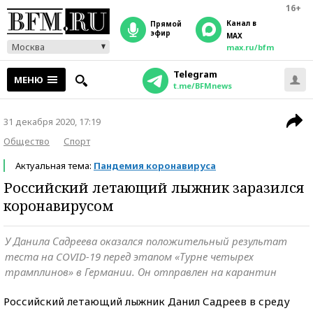
16+
Канал в
прямой
эфир
MAX
Москва
max.ru/bfm
Telegram
МЕНЮ
t.me/BFMnews
31 декабря 2020, 17:19
Общество
Спорт
Актуальная тема:
Пандемия коронавируса
Российский летающий лыжник заразился
коронавирусом
У Данила Садреева оказался положительный результат
теста на COVID-19 перед этапом «Турне четырех
трамплинов» в Германии. Он отправлен на карантин
Российский летающий лыжник Данил Садреев в среду