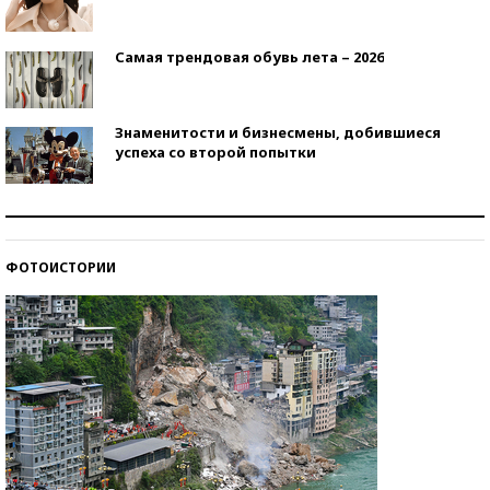
Самая трендовая обувь лета – 2026
Знаменитости и бизнесмены, добившиеся
успеха со второй попытки
Как защититься от солнца на курорте?
ФОТОИСТОРИИ
Кто изобрел средства связи?