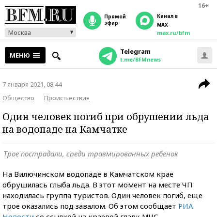
16+
Канал в
прямой
эфир
MAX
Москва
max.ru/bfm
Telegram
МЕНЮ
t.me/BFMnews
7 января 2021, 08:44
Общество
Происшествия
Один человек погиб при обрушении льда
на водопаде на Камчатке
Трое пострадали, среди травмированных ребенок
На Вилючинском водопаде в Камчатском крае
обрушилась глыба льда. В этот момент на месте ЧП
находилась группа туристов. Один человек погиб, еще
трое оказались под завалом. Об этом сообщает
РИА
Новости
со ссылкой на краевой главк МЧС.