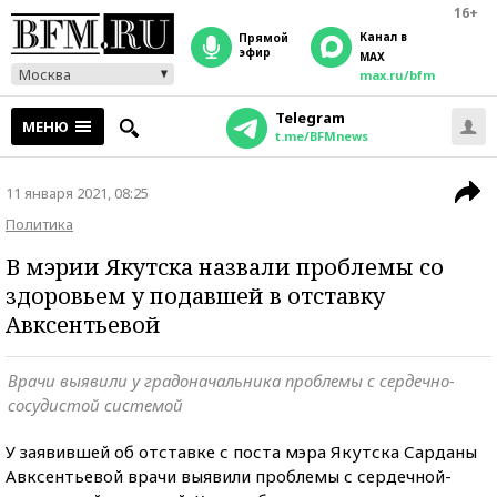
16+
Канал в
прямой
эфир
MAX
Москва
max.ru/bfm
Telegram
МЕНЮ
t.me/BFMnews
11 января 2021, 08:25
Политика
В мэрии Якутска назвали проблемы со
здоровьем у подавшей в отставку
Авксентьевой
Врачи выявили у градоначальника проблемы с сердечно-
сосудистой системой
У заявившей об отставке с поста мэра Якутска Сарданы
Авксентьевой врачи выявили проблемы с сердечной-