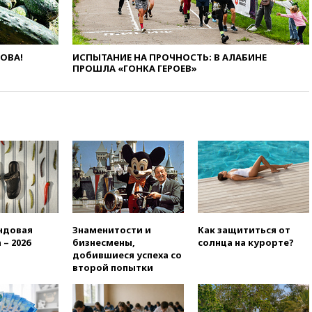
отравившегося в детсаду
мальчика
03:00
МИД РФ: попытки Запада
рассорить Россию и Казахстан
ЛОВА!
ИСПЫТАНИЕ НА ПРОЧНОСТЬ: В АЛАБИНЕ
обречены на провал
ПРОШЛА «ГОНКА ГЕРОЕВ»
02:00
Ни один водоем Англии
не соответствует нормам
химической безопасности
01:00
Трамп: США сами
нуждаются в дальнобойных
ракетах и системах Patriot
00:01
Трамп заявил о
необходимости пополнения
арсенала США
вчера, 23:28
Слуцкий призвал
ндовая
Знаменитости и
Как защититься от
признать «Яблоко»
 – 2026
бизнесмены,
солнца на курорте?
нежелательной организацией
добившиеся успеха со
второй попытки
вчера, 23:15
В Смоленске
ребенок и женщина погибли
при падении деревьев во
время урагана