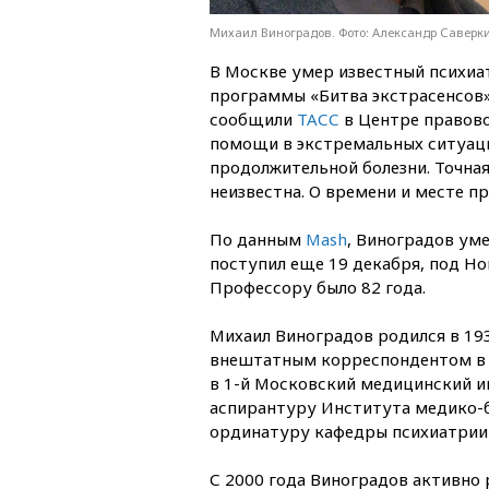
Михаил Виноградов. Фото: Александр Саверк
В Москве умер известный психиа
программы «Битва экстрасенсов»
сообщили
ТАСС
в Центре правово
помощи в экстремальных ситуация
продолжительной болезни. Точная
неизвестна. О времени и месте п
По данным
Mash
, Виноградов уме
поступил еще 19 декабря, под Но
Профессору было 82 года.
Михаил Виноградов родился в 193
внештатным корреспондентом в 
в 1-й Московский медицинский и
аспирантуру Института медико-б
ординатуру кафедры психиатрии
С 2000 года Виноградов активно 