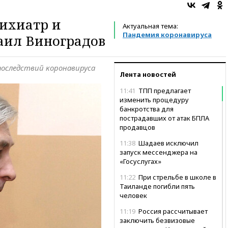
ихиатр и
Актуальная тема:
Пандемия коронавируса
ил Виноградов
последствий коронавируса
Лента новостей
11:41
ТПП предлагает
изменить процедуру
банкротства для
пострадавших от атак БПЛА
продавцов
11:38
Шадаев исключил
запуск мессенджера на
«Госуслугах»
11:22
При стрельбе в школе в
Таиланде погибли пять
человек
11:19
Россия рассчитывает
заключить безвизовые