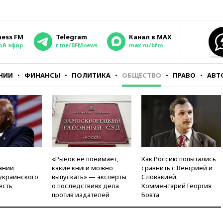
ness FM
Telegram
Канал в MAX
ой эфир
t.me/BFMnews
max.ru/bfm
НИИ
ФИНАНСЫ
ПОЛИТИКА
ОБЩЕСТВО
ПРАВО
АВТ
«Рынок не понимает,
Как Россию попытались
ании
какие книги можно
сравнить с Венгрией и
украинского
выпускать» — эксперты
Словакией.
есть
о последствиях дела
Комментарий Георгия
против издателей
Бовта