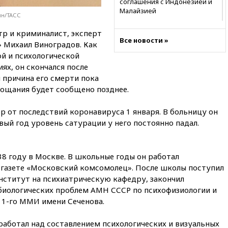
соглашения с Индонезией и
Малайзией
ин/ТАСС
11:04
«Ведомости»: на партию
тр и криминалист, эксперт
«Яблоко» ополчились
Все новости »
 Михаил Виноградов. Как
конкуренты
й и психологической
10:59
Торговые центры и кафе
х, он скончался после
в России могут обязать
 причина его смерти пока
раздавать питьевую воду
бесплатно
рощания будет сообщено позднее.
10:41
Бывшая глава брокера
р от последствий коронавируса 1 января. В больницу он
Mind Money Юлия Хандошко
вый год уровень сатурации у него постоянно падал.
признала свою вину
10:41
Пашинян: Армения
понимает невозможность
8 году в Москве. В школьные годы он работал
одновременного членства в
ЕС и ЕАЭС
газете «Московский комсомолец». После школы поступил
нститут на психиатрическую кафедру, закончил
10:21
ФСБ задержала более
иологических проблем АМН СССР по психофизиологии и
20 сотрудников пунктов
обмена криптовалюты в
 1-го ММИ имени Сеченова.
«Москве-Сити»
работал над составлением психологических и визуальных
10:13
Минтранс предлагает