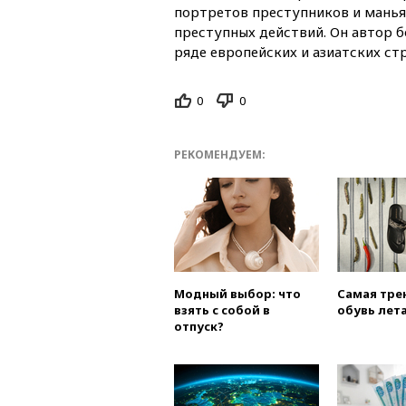
портретов преступников и маньяк
преступных действий. Он автор б
ряде европейских и азиатских ст
0
0
РЕКОМЕНДУЕМ:
Модный выбор: что
Самая тре
взять с собой в
обувь лета
отпуск?