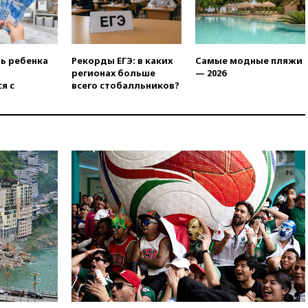
вчера, 22:55
В Москве в
пятницу ожидаются ливни
вчера, 22:35
Винисиус
ть ребенка
Рекорды ЕГЭ: в каких
Самые модные пляжи
продлил контракт с «Реалом»
регионах больше
— 2026
до 2032 года
я с
всего стобалльников?
вчера, 22:28
Отказаться от
российского гражданства
станет значительно дороже
вчера, 22:20
Путин назвал 76-ю
гвардейскую десантно-
штурмовую дивизию
легендарной
вчера, 22:15
Путин заслушал
доклад о ситуации на
добропольском направлении
вчера, 21:58
Генпрокуратура
признала нежелательным в
РФ американский Human
Rights Foundation