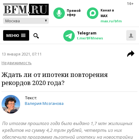
16+
Канал в
прямой
эфир
MAX
Москва
max.ru/bfm
Telegram
МЕНЮ
t.me/BFMnews
13 января 2021, 07:11
Недвижимость
Ждать ли от ипотеки повторения
рекордов 2020 года?
Текст:
Валерия Мозганова
По итогам прошлого года было выдано 1,7 млн жилищных
кредитов на сумму 4,2 трлн рублей, четверть из них
обеспечила программа льготной ипотеки на новостройки