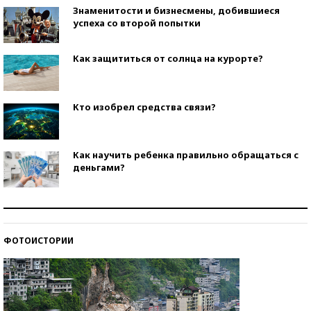
Знаменитости и бизнесмены, добившиеся
успеха со второй попытки
Как защититься от солнца на курорте?
Кто изобрел средства связи?
Как научить ребенка правильно обращаться с
деньгами?
Рекорды ЕГЭ: в каких регионах больше всего
стобалльников?
ФОТОИСТОРИИ
Самые модные пляжи — 2026