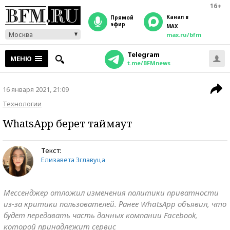
16+
Канал в
прямой
эфир
MAX
Москва
max.ru/bfm
Telegram
МЕНЮ
t.me/BFMnews
16 января 2021, 21:09
Технологии
WhatsApp берет таймаут
Текст:
Елизавета Зглавуца
Мессенджер отложил изменения политики приватности
из-за критики пользователей. Ранее WhatsApp объявил, что
будет передавать часть данных компании Facebook,
которой принадлежит сервис