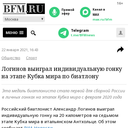
16+
Канал в
прямой
эфир
MAX
Москва
max.ru/bfm
Telegram
МЕНЮ
t.me/BFMnews
22 января 2021, 16:43
Общество
Спорт
Логинов выиграл индивидуальную гонку
на этапе Кубка мира по биатлону
Эта медаль биатлониста стала первой для сборной России
в личных гонках на этапах Кубка мира с февраля 2020 года
Российский биатлонист Александр Логинов выиграл
индивидуальную гонку на 20 километров на седьмом
этапе Кубка мира в итальянском Антхольце. Об этом
сообщает
РИА Новости
.