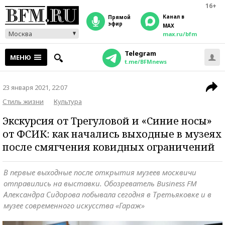
16+
Канал в
прямой
эфир
MAX
Москва
max.ru/bfm
Telegram
МЕНЮ
t.me/BFMnews
23 января 2021, 22:07
Стиль жизни
Культура
Экскурсия от Трегуловой и «Синие носы»
от ФСИК: как начались выходные в музеях
после смягчения ковидных ограничений
В первые выходные после открытия музеев москвичи
отправились на выставки. Обозреватель Business FM
Александра Сидорова побывала сегодня в Третьяковке и в
музее современного искусства «Гараж»