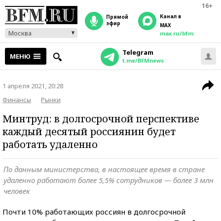
16+
Канал в
прямой
эфир
MAX
Москва
max.ru/bfm
Telegram
МЕНЮ
t.me/BFMnews
1 апреля 2021, 20:28
Финансы
Рынки
Минтруд: в долгосрочной перспективе
каждый десятый россиянин будет
работать удаленно
По данным министерства, в настоящее время в стране
удаленно работают более 5,5% сотрудников — более 3 млн
человек
Почти 10% работающих россиян в долгосрочной