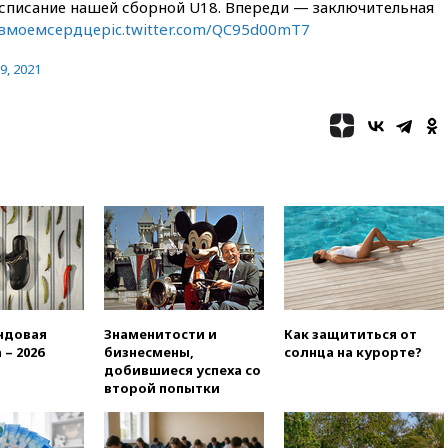
асписание нашей сборной U18. Впереди — заключительная
вмоемсердце
pic.twitter.com/QC95d00mT7
29, 2021
ндовая
Знаменитости и
Как защититься от
 – 2026
бизнесмены,
солнца на курорте?
добившиеся успеха со
второй попытки