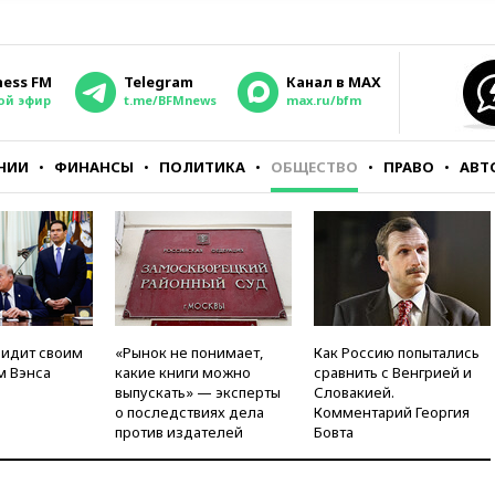
ness FM
Telegram
Канал в MAX
ой эфир
t.me/BFMnews
max.ru/bfm
НИИ
ФИНАНСЫ
ПОЛИТИКА
ОБЩЕСТВО
ПРАВО
АВТ
видит своим
«Рынок не понимает,
Как Россию попытались
м Вэнса
какие книги можно
сравнить с Венгрией и
выпускать» — эксперты
Словакией.
о последствиях дела
Комментарий Георгия
против издателей
Бовта