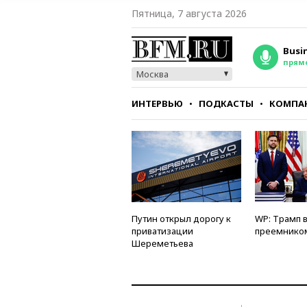
Пятница, 7 августа 2026
Busi
прям
Москва
ИНТЕРВЬЮ
ПОДКАСТЫ
КОМПА
СТИЛЬ
ТЕСТЫ
Путин открыл дорогу к
WP: Трамп 
приватизации
преемнико
Шереметьева