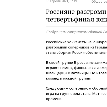
30 апреля 2021, 07:19
Обществ
Россияне разгроми
четвертьфинал юн
Следующим соперником сборной Ро
Российские хоккеисты на юниорск
разгромили соперников из Герман
этапа сборная России обеспечила
В своей группе B россияне заним
играют немцы, финны, чехи и аме
швейцарцы и латвийцы. По итога
команды каждой группы.
Следующим соперником сборной Р
игра на групповом этапе. Матч со
времени.