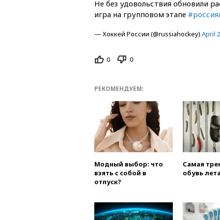
Не без удовольствия обновили р
игра на групповом этапе
#россия
— Хоккей России (@russiahockey)
April 
0
0
РЕКОМЕНДУЕМ:
Модный выбор: что
Самая тре
взять с собой в
обувь лета
отпуск?