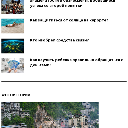
Знаменитости и бизнесмены, добившиеся
успеха со второй попытки
Как защититься от солнца на курорте?
Кто изобрел средства связи?
Как научить ребенка правильно обращаться с
деньгами?
Рекорды ЕГЭ: в каких регионах больше всего
стобалльников?
ФОТОИСТОРИИ
Самые модные пляжи — 2026