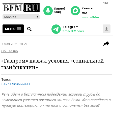
16+
Канал в
прямой
эфир
MAX
Москва
max.ru/bfm
Telegram
МЕНЮ
t.me/BFMnews
7 мая 2021, 20:29
Общество
«Газпром» назвал условия «социальной
газификации»
Текст:
Лейла Якимычева
Речь идет о бесплатном подведении газовой трубы до
земельного участка частного жилого дома. Кто попадает в
нужную категорию, а кто так и останется без газа?