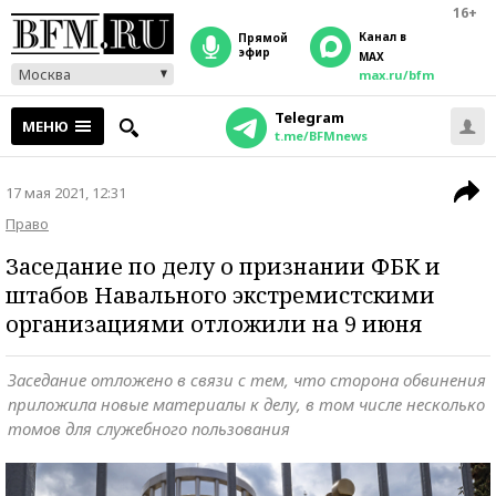
16+
Канал в
прямой
эфир
MAX
Москва
max.ru/bfm
Telegram
МЕНЮ
t.me/BFMnews
17 мая 2021, 12:31
Право
Заседание по делу о признании ФБК и
штабов Навального экстремистскими
организациями отложили на 9 июня
Заседание отложено в связи с тем, что сторона обвинения
приложила новые материалы к делу, в том числе несколько
томов для служебного пользования