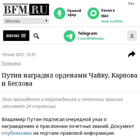
16+
Канал в
прямой
эфир
MAX
Москва
max.ru/bfm
Telegram
МЕНЮ
t.me/BFMnews
18 мая 2021, 16:35
Политика
Путин наградил орденами Чайку, Карпова
и Беглова
Указ президента о награждениях и почетных званиях
занимает 24 страницы
Владимир Путин подписал очередной указ о
награждениях и присвоении почетных званий. Документ
опубликован
на портале правовой информации.