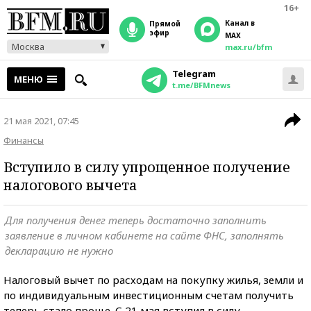
16+
Канал в
прямой
эфир
MAX
Москва
max.ru/bfm
Telegram
МЕНЮ
t.me/BFMnews
21 мая 2021, 07:45
Финансы
Вступило в силу упрощенное получение
налогового вычета
Для получения денег теперь достаточно заполнить
заявление в личном кабинете на сайте ФНС, заполнять
декларацию не нужно
Налоговый вычет по расходам на покупку жилья, земли и
по индивидуальным инвестиционным счетам получить
теперь стало проще. С 21 мая вступил в силу