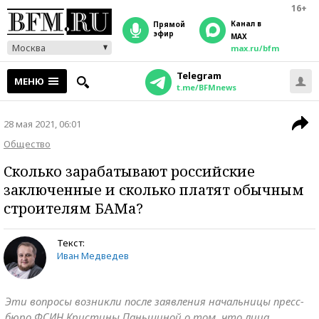
16+
Канал в
прямой
эфир
MAX
Москва
max.ru/bfm
Telegram
МЕНЮ
t.me/BFMnews
28 мая 2021, 06:01
Общество
Сколько зарабатывают российские
заключенные и сколько платят обычным
строителям БАМа?
Текст:
Иван Медведев
Эти вопросы возникли после заявления начальницы пресс-
бюро ФСИН Кристины Паньшиной о том, что лица,