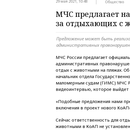
29 мая 2021, 10:48
Общество
МЧС предлагает на
за отдыхающих с 
Предложение может быть реализов
административных правонарушен
МЧС России предлагает официаль
административных правонарушен
отдых с животными на пляжах. О
начальник отдела Государственн
маломерным судам (ГИМС) МЧС Р
видеоинтервью, которое выйдет 
«Подобные предложения нами пр
включения в проект нового КоАП»
Сейчас ответственность для отд
животными в КоАП не установлен