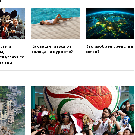
ы
нейтральный статус
фигуристкам Валиевой и
Трусовой
вчера, 19:35
Зеленский
впервые совершил
официальный визит в Сербию
вчера, 19:19
Россиянка
сти и
Как защититься от
Кто изобрел средства
погибла во Французских
ы,
солнца на курорте?
связи?
Альпах
я успеха со
пытки
вчера, 19:00
Открытое
горение на складе в Брянске
ликвидировано
вчера, 18:55
Минобороны
отчиталось об ударах по двум
украинским сухогрузам в
Черном море
вчера, 18:47
Школьники из РФ
стали абсолютными
чемпионами на олимпиаде по
ИИ
вчера, 18:39
Два человека