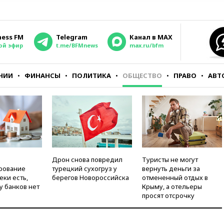
ness FM
Telegram
Канал в MAX
ой эфир
t.me/BFMnews
max.ru/bfm
НИИ
ФИНАНСЫ
ПОЛИТИКА
ОБЩЕСТВО
ПРАВО
АВТ
Дрон снова повредил
Туристы не могут
рование
турецкий сухогруз у
вернуть деньги за
еки есть,
берегов Новороссийска
отмененный отдых в
у банков нет
Крыму, а отельеры
просят отсрочку