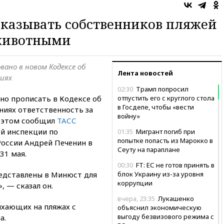
казывать собственников пляжей
животными
ано в новом Кодексе об
Лента новостей
иях
02:30
Трамп попросил
но прописать в Кодексе об
отпустить его с круглого стола
в Госдепе, чтобы «вести
иях ответственность за
войну»
б этом сообщил
ТАСС
ой инспекции по
01:35
Мигрант погиб при
попытке попасть из Марокко в
оссии Андрей Печенин в
Сеуту на параплане
31 мая.
00:30
FT: ЕС не готов принять в
едставлены в Минюст для
блок Украину из-за уровня
коррупции
, — сказал он.
вчера, 23:35
Лукашенко
ыхающих на пляжах с
объяснил экономическую
выгоду безвизового режима с
а.