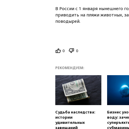
В России с 1 января нынешнего г
приводить на пляжи животных, з
поводырей.
0
0
РЕКОМЕНДУЕМ:
Судьба наследства:
Бизнес ух
истории
воду: заче
удивительных
суперъяхт
завещаний
субмарин