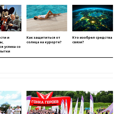
использовании Starlink для
атак вглубь РФ
вчера, 21:35
После пожара на
складе в Брянске возбудили
уголовное дело
вчера, 21:26
Лидеры сборной
РФ по гимнастике получили
сти и
Как защититься от
Кто изобрел средства
официальный отказ в визах от
ы,
солнца на курорте?
связи?
Хорватии
я успеха со
пытки
вчера, 21:15
Пентагон
опубликовал 16 новых видео с
НЛО
вчера, 21:00
На границе
Украины с Польшей скопилось
свыше 6,5 тысячи грузовиков
вчера, 20:53
Швыдкой:
«Интервидение» точно
пройдет в 2026 году
вчера, 20:45
ПВО за день
сбила еще 75 украинских