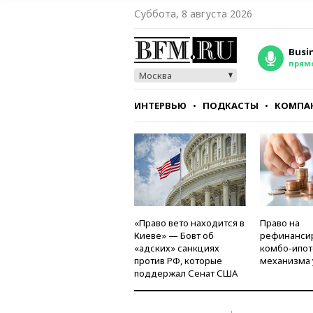
Суббота, 8 августа 2026
Busi
прям
Москва
ИНТЕРВЬЮ
ПОДКАСТЫ
КОМПА
СТИЛЬ
ТЕСТЫ
«Право вето находится в
Право на
Киеве» — Бовт об
рефинанси
«адских» санкциях
комбо-ипот
против РФ, которые
механизма 
поддержал Сенат США