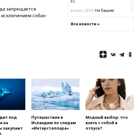
ЕС
ода запрещается
вчера, 22:59
На башню
а исключением собак-
ресторана «Армения» в
Москве вернут утраченную
Все новости »
скульптуру балерины
вчера, 22:45
Литовец
протаранил погранпункт при
попытке попасть в Россию
вчера, 22:28
Бессент
анонсировал скорое
соглашение о прекращении
огня США и Ирана
вчера, 22:15
Три человека
получили ножевые ранения
при нападении в Чехии
вчера, 22:00
Путин поручил
выделить средства на новые
РЛС для Белгородской
одит под
Путешествие в
Модный выбор: что
области
м на
Исландию по следам
взять с собой в
вчера, 21:56
The Atlantic: Маск
ы закупают
«Интерстеллара»
отпуск?
отказал Украине в
ы