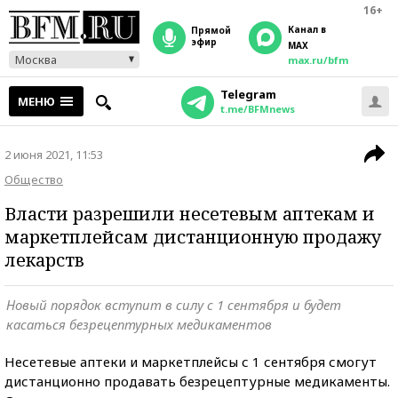
16+
Канал в
прямой
эфир
MAX
Москва
max.ru/bfm
Telegram
МЕНЮ
t.me/BFMnews
2 июня 2021, 11:53
Общество
Власти разрешили несетевым аптекам и
маркетплейсам дистанционную продажу
лекарств
Новый порядок вступит в силу с 1 сентября и будет
касаться безрецептурных медикаментов
Несетевые аптеки и маркетплейсы с 1 сентября смогут
дистанционно продавать безрецептурные медикаменты.