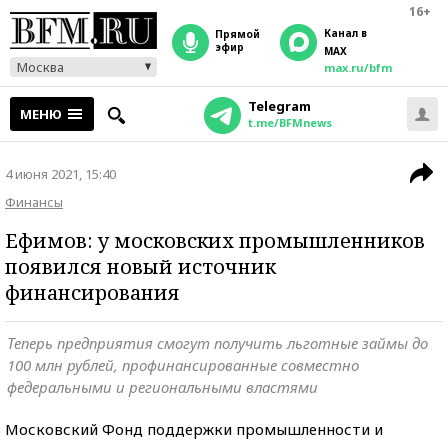
16+
Канал в
прямой
эфир
MAX
Москва
max.ru/bfm
Telegram
МЕНЮ
t.me/BFMnews
4 июня 2021, 15:40
Финансы
Ефимов: у московских промышленников
появился новый источник
финансирования
Теперь предприятия смогут получить льготные займы до
100 млн рублей, профинансированные совместно
федеральными и региональными властями
Московский Фонд поддержки промышленности и