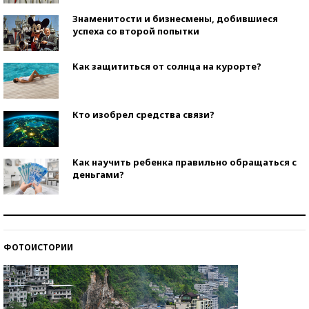
Знаменитости и бизнесмены, добившиеся
успеха со второй попытки
Как защититься от солнца на курорте?
Кто изобрел средства связи?
Как научить ребенка правильно обращаться с
деньгами?
Рекорды ЕГЭ: в каких регионах больше всего
стобалльников?
ФОТОИСТОРИИ
Самые модные пляжи — 2026