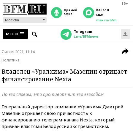
16+
Канал в
прямой
эфир
MAX
Москва
max.ru/bfm
Telegram
МЕНЮ
t.me/BFMnews
7 июня 2021, 11:14
Политика
Владелец «Уралхима» Мазепин отрицает
финансирование Nexta
По его словам, это противоречит его взглядам
Генеральный директор компании «Уралхим» Дмитрий
Мазепин отрицает свою причастность к
финансированию телеграм-канала Nexta, который
признан властями Белоруссии экстремистским.