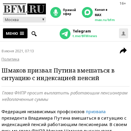
16+
Канал в
прямой
эфир
MAX
Москва
max.ru/bfm
Telegram
МЕНЮ
t.me/BFMnews
8 июня 2021, 07:13
Политика
Шмаков призвал Путина вмешаться в
ситуацию с индексацией пенсий
Глава ФНПР просит выплатить работающим пенсионерам
недоплаченные суммы
Федерация независимых профсоюзов
призвала
президента Владимира Путина вмешаться в ситуацию с
индексацией пенсий работающим пенсионерам. В своем
письме глава ФНПР Михаил Шмаков высказывает