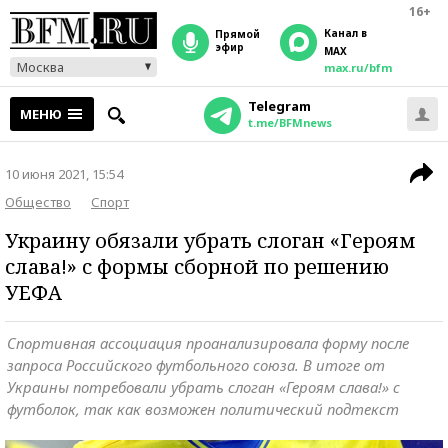
16+
Канал в
прямой
эфир
MAX
Москва
max.ru/bfm
Telegram
МЕНЮ
t.me/BFMnews
10 июня 2021, 15:54
Общество
Спорт
Украину обязали убрать слоган «Героям
слава!» с формы сборной по решению
УЕФА
Спортивная ассоциация проанализировала форму после
запроса Российского футбольного союза. В итоге от
Украины потребовали убрать слоган «Героям слава!» с
футболок, так как возможен политический подтекст