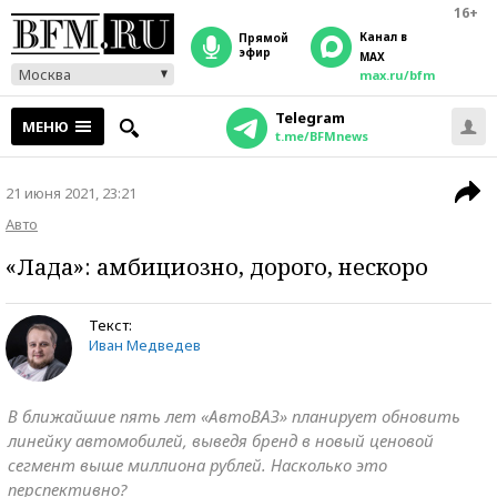
16+
Канал в
прямой
эфир
MAX
Москва
max.ru/bfm
Telegram
МЕНЮ
t.me/BFMnews
21 июня 2021, 23:21
Авто
«Лада»: амбициозно, дорого, нескоро
Текст:
Иван Медведев
В ближайшие пять лет «АвтоВАЗ» планирует обновить
линейку автомобилей, выведя бренд в новый ценовой
сегмент выше миллиона рублей. Насколько это
перспективно?