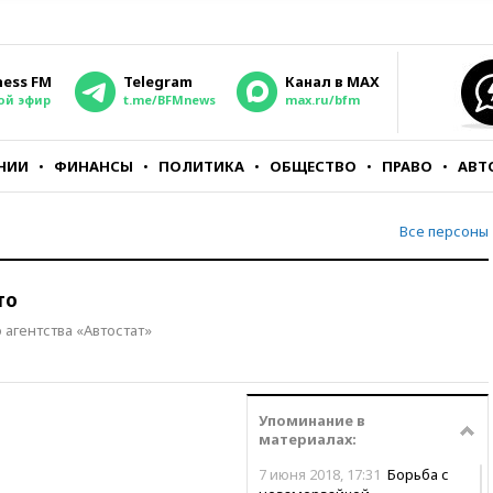
ness FM
Telegram
Канал в MAX
ой эфир
t.me/BFMnews
max.ru/bfm
НИИ
ФИНАНСЫ
ПОЛИТИКА
ОБЩЕСТВО
ПРАВО
АВТ
Все персоны
то
 агентства «Автостат»
Упоминание в
материалах:
7 июня 2018, 17:31
Борьба с