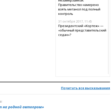
незамерзайкой.
Правительство намерено
взять метанол под полный
контроль
31 октября 2017, 11:45
Президентский «Кортеж» —
«обычный представительский
седан»?
Почитать все высказывания
а:
т на родной автопром»