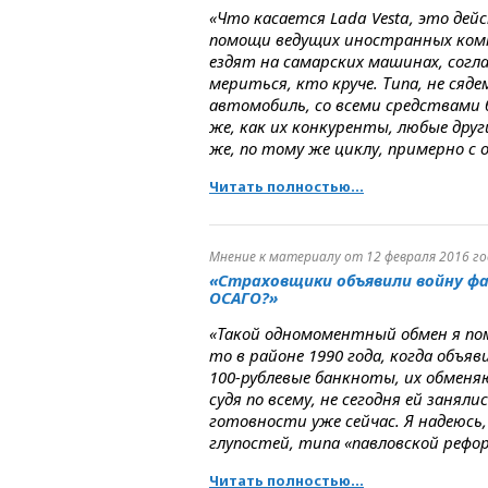
«Что касается Lada Vesta, это де
помощи ведущих иностранных компа
ездят на самарских машинах, согла
мериться, кто круче. Типа, не сяд
автомобиль, со всеми средствами
же, как их конкуренты, любые др
же, по тому же циклу, примерно с
Читать полностью...
Мнение к материалу от 12 февраля 2016 го
«Страховщики объявили войну фа
ОСАГО?»
«Такой одномоментный обмен я пом
то в районе 1990 года, когда объяв
100-рублевые банкноты, их обменяю
судя по всему, не сегодня ей занял
готовности уже сейчас. Я надеюсь
глупостей, типа «павловской рефо
Читать полностью...