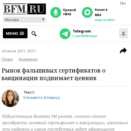
16+
Канал в
прямой
эфир
MAX
Москва
max.ru/bfm
Telegram
МЕНЮ
t.me/BFMnews
26 июня 2021, 20:57
Право
Криминал
Рынок фальшивых сертификатов о
вакцинации поднимает ценник
Текст:
Елизавета Зглавуца
Радиостанция Business FM узнала, сколько стоит
приобрести липовый сертификат о вакцинации, насколько
это надежно и какие последствия ждут обманщиков