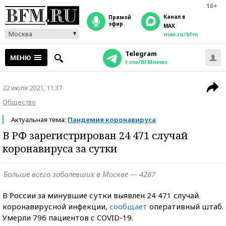
16+
Канал в
прямой
эфир
MAX
Москва
max.ru/bfm
Telegram
МЕНЮ
t.me/BFMnews
22 июля 2021, 11:37
Общество
Актуальная тема:
Пандемия коронавируса
В РФ зарегистрирован 24 471 случай
коронавируса за сутки
Больше всего заболевших в Москве — 4287
В России за минувшие сутки выявлен 24 471 случай
коронавирусной инфекции,
сообщает
оперативный штаб.
Умерли 796 пациентов с COVID-19.