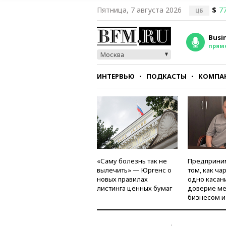
Пятница, 7 августа 2026
$
77
ЦБ
Busi
прям
Москва
ИНТЕРВЬЮ
ПОДКАСТЫ
КОМПА
СТИЛЬ
ТЕСТЫ
«Саму болезнь так не
Предприни
вылечить» — Юргенс о
том, как ча
новых правилах
одно касан
листинга ценных бумаг
доверие м
бизнесом и