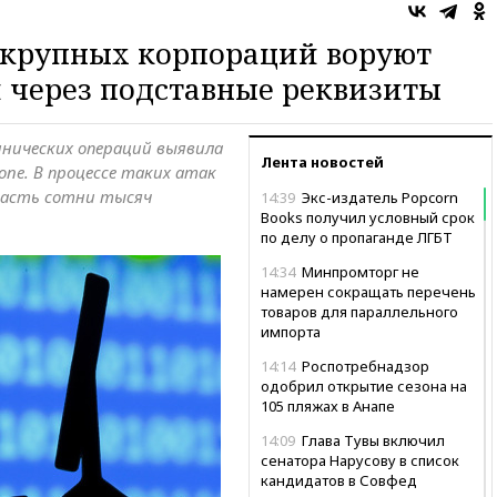
 крупных корпораций воруют
 через подставные реквизиты
ннических операций выявила
Лента новостей
one. В процессе таких атак
расть сотни тысяч
14:39
Экс-издатель Popcorn
Books получил условный срок
по делу о пропаганде ЛГБТ
14:34
Минпромторг не
намерен сокращать перечень
товаров для параллельного
импорта
14:14
Роспотребнадзор
одобрил открытие сезона на
105 пляжах в Анапе
14:09
Глава Тувы включил
сенатора Нарусову в список
кандидатов в Совфед