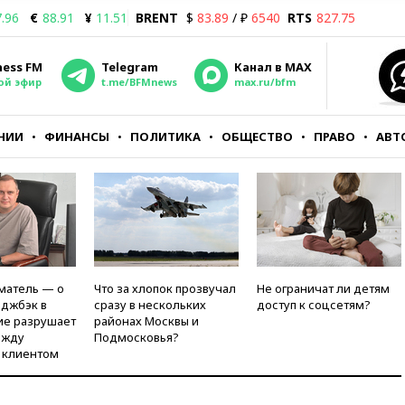
.96
€
88.91
¥
11.51
BRENT
$
83.89
/ ₽
6540
RTS
827.75
ness FM
Telegram
Канал в MAX
ой эфир
t.me/BFMnews
max.ru/bfm
НИИ
ФИНАНСЫ
ПОЛИТИКА
ОБЩЕСТВО
ПРАВО
АВТ
матель — о
Что за хлопок прозвучал
Не ограничат ли детям
рджбэк в
сразу в нескольких
доступ к соцсетям?
ие разрушает
районах Москвы и
ежду
Подмосковья?
 клиентом