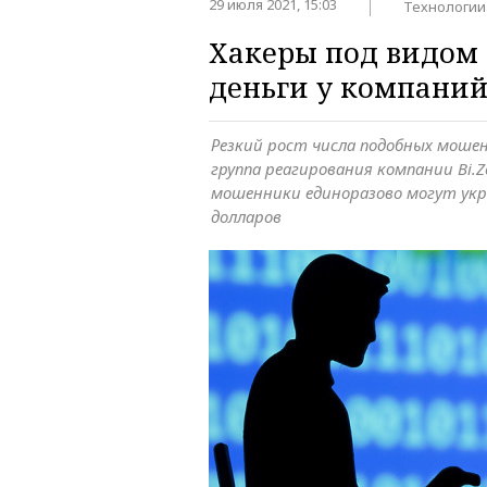
29 июля 2021, 15:03
Технологии
Хакеры под видом
деньги у компаний
Резкий рост числа подобных моше
группа реагирования компании Bi.Z
мошенники единоразово могут ук
долларов