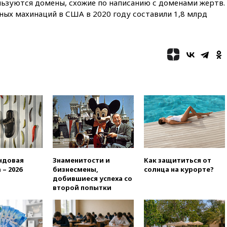
громких взрывах
льзуются домены, схожие по написанию с доменами жертв.
ных махинаций в США в 2020 году составили 1,8 млрд
11:41
ТПП предлагает
изменить процедуру
банкротства для
пострадавших от атак БПЛА
продавцов
11:38
Шадаев исключил
запуск мессенджера на
«Госуслугах»
11:22
При стрельбе в школе в
Таиланде погибли пять
человек
11:19
Россия рассчитывает
заключить безвизовые
соглашения с Индонезией и
ндовая
Знаменитости и
Как защититься от
Малайзией
 – 2026
бизнесмены,
солнца на курорте?
добившиеся успеха со
11:04
«Ведомости»: на партию
второй попытки
«Яблоко» ополчились
конкуренты
10:59
Торговые центры и кафе
в России могут обязать