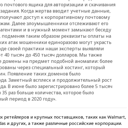
го почтового ящика для авторизации и скачивания
12:51
Россия планирует
 задания. Когда жертва вводит учетные данные,
запустить групповые
получают доступ к корпоративному почтовому
безвизовые турпоездки для
Вьетнама
жам. Далее злоумышленники отслеживают его
рагентами и в нужный момент замыкают беседу
12:36
Экспорт растворимого
, подменяя таким образом реквизиты оплаты на
кофе из России достиг
рекордных показателей
аких атак мошенники единоразово могут украсть
ходе своей практики наши эксперты выявляли
12:30
Российские войска
 40 тысяч до 450 тысяч долларов. Мы также
взяли под контроль село
 домены на предмет подобной аномалии: более
Анискино в Харьковской
области
ированы через специальный хостинг, который
ин. Появление таких доменов было
12:15
Минцифры РФ не
года. Заметный всплеск и продолжительный рост
планирует вводить
ограничения на доступ детей
ода. В июне было зарегистрировано более 5 тысяч
в соцсети
35 раз больше количества, которое было
ый период в 2020 году».
11:58
Резаи: Иран не допустит
открытия второго маршрута в
Ормузском проливе
 ретейлеров и крупных поставщиков, таких как Walmart,
11:48
Жители Москвы и
idas и других, а также различные российские корпорации.
Подмосковья сообщили о