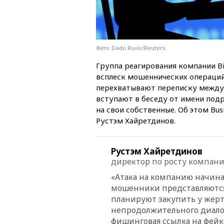
Фото: Dado Ruvic/Reuters
Группа реагирования компании Bi
всплеск мошеннических операци
перехватывают переписку между
вступают в беседу от имени под
на свои собственные. Об этом Bus
Рустэм Хайретдинов.
Рустэм Хайретдинов
директор по росту компани
«Атака на компанию начинае
мошенники представляются 
планируют закупить у жер
непродолжительного диало
фишинговая ссылка на фейк