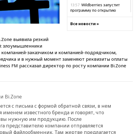
13:57
Wildberries запустит
программу по открытию
партнерских хабов
Все новости »
13:53
Сенаторы Аргентины
одобрили скандальный
законопроект о частной
.Zone выявила резкий
собственности
й: злоумышленники
13:36
ABC News: запасы
 компанией-заказчиком и компанией-подрядчиком,
вооружений США достигли
рядчика и в нужный момент заменяют реквизиты оплаты
крайне низкого уровня
iness FM рассказал директор по росту компании Bi.Zone
13:16
«Родина» просит
Верховный суд снять «Яблоко»
с выборов
13:11
Путин обсудил с
президентом ОАЭ ситуацию в
и Bi.Zone
Персидском заливе и на
тся с письма с формой обратной связи, в нем
Украине
именем известного бренда и говорят, что
13:09
Суд обязал москвичку
твы нужную им продукцию. После
выселить из квартиры
га представителю компании отправляется
крокодила, лису и других
овый файлообменник. Там жертве предлагается
животных