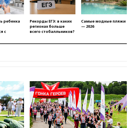
раздавать питьевую воду
бесплатно
10:41
Бывшая глава брокера
ть ребенка
Рекорды ЕГЭ: в каких
Самые модные пляжи
Mind Money Юлия Хандошко
регионах больше
— 2026
признала свою вину
я с
всего стобалльников?
10:41
Пашинян: Армения
понимает невозможность
одновременного членства в
ЕС и ЕАЭС
10:21
ФСБ задержала более
20 сотрудников пунктов
обмена криптовалюты в
«Москве-Сити»
10:13
Минтранс предлагает
тратить средства дорожных
фондов на защиту трасс от
БПЛА
09:56
Хакеры нашли
документы об ударах ВСУ по
нефтяным терминалам в
России