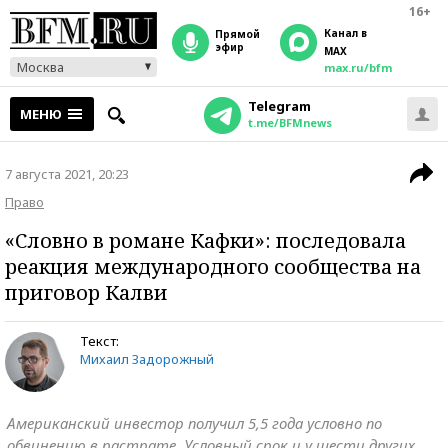
16+
Канал в
прямой
эфир
MAX
Москва
max.ru/bfm
Telegram
МЕНЮ
t.me/BFMnews
7 августа 2021, 20:23
Право
«Словно в романе Кафки»: последовала
реакция международного сообщества на
приговор Калви
Текст:
Михаил Задорожный
Американский инвестор получил 5,5 года условно по
обвинению в растрате. Условный срок и у шести других