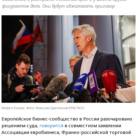
фигурантов дела. Они будут обжаловать приговор
Майкл Калви. Фото: Максим Щипенков/EPA/TASS
Европейское бизнес-сообщество в России разочаровано
решением суда,
говорится
в совместном заявлении
Ассоциации евробизнеса, Франко-российской торговой