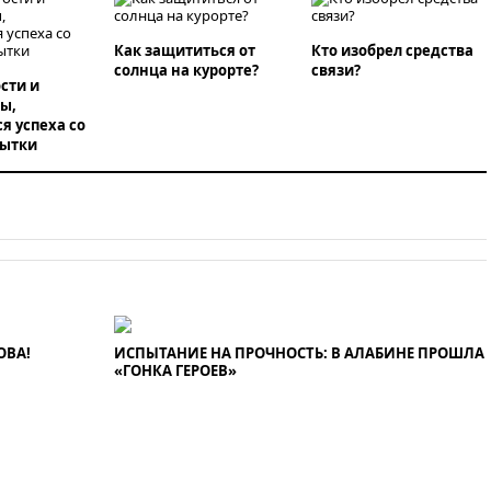
при нападении в Чехии
вчера, 22:00
Путин поручил
Как защититься от
Кто изобрел средства
выделить средства на новые
солнца на курорте?
связи?
сти и
РЛС для Белгородской области
ы,
вчера, 21:56
The Atlantic: Маск
я успеха со
отказал Украине в
пытки
использовании Starlink для
атак вглубь РФ
вчера, 21:35
После пожара на
складе в Брянске возбудили
уголовное дело
вчера, 21:26
Лидеры сборной
РФ по гимнастике получили
официальный отказ в визах от
Хорватии
ОВА!
ИСПЫТАНИЕ НА ПРОЧНОСТЬ: В АЛАБИНЕ ПРОШЛА
«ГОНКА ГЕРОЕВ»
вчера, 21:15
Пентагон
опубликовал 16 новых видео с
НЛО
вчера, 21:00
На границе
Украины с Польшей