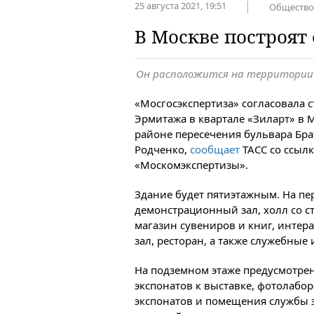
25 августа 2021, 19:51
Общество
В Москве построя
Он расположится на территории 
«Мосгосэкспертиза» согласовала 
Эрмитажа в квартале «Зиларт» в 
районе пересечения бульвара Бр
Родченко,
сообщает
ТАСС со ссылк
«Москомэкспертизы».
Здание будет пятиэтажным. На пе
демонстрационный зал, холл со 
магазин сувениров и книг, интер
зал, ресторан, а также служебны
На подземном этаже предусмотре
экспонатов к выставке, фотолабо
экспонатов и помещения службы э