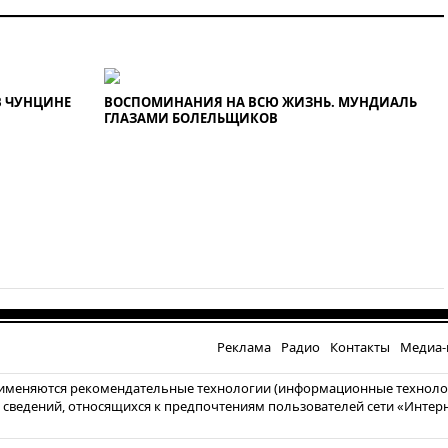
вчера, 20:00
СК возбудил дело
против журналистки Катерины
Гордеевой о фейках о ВС
России
В ЧУНЦИНЕ
ВОСПОМИНАНИЯ НА ВСЮ ЖИЗНЬ. МУНДИАЛЬ
вчера, 19:45
ISU предоставил
ГЛАЗАМИ БОЛЕЛЬЩИКОВ
нейтральный статус
фигуристкам Валиевой и
Трусовой
вчера, 19:35
Зеленский
впервые совершил
официальный визит в Сербию
вчера, 19:19
Россиянка
погибла во Французских
Альпах
вчера, 19:00
Открытое горение
на складе в Брянске
Реклама
Радио
Контакты
Медиа-
ликвидировано
именяются рекомендательные технологии (информационные техноло
вчера, 18:55
Минобороны
а сведений, относящихся к предпочтениям пользователей сети «Интер
отчиталось об ударах по двум
украинским сухогрузам в