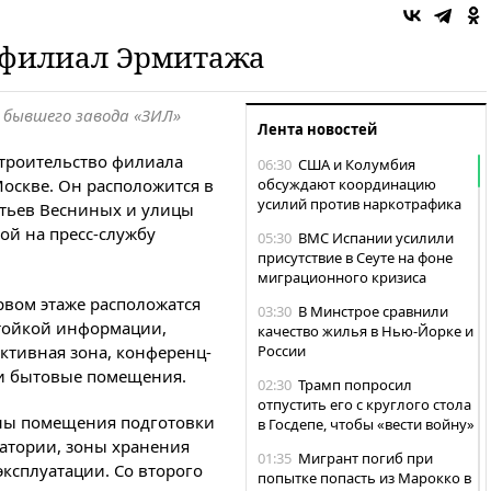
т филиал Эрмитажа
бывшего завода «ЗИЛ»
Лента новостей
строительство филиала
06:30
США и Колумбия
Москве. Он расположится в
обсуждают координацию
усилий против наркотрафика
атьев Весниных и улицы
ой на пресс-службу
05:30
ВМС Испании усилили
присутствие в Сеуте на фоне
миграционного кризиса
рвом этаже расположатся
03:30
В Минстрое сравнили
стойкой информации,
качество жилья в Нью-Йорке и
активная зона, конференц-
России
е и бытовые помещения.
02:30
Трамп попросил
отпустить его с круглого стола
ны помещения подготовки
в Госдепе, чтобы «вести войну»
ратории, зоны хранения
01:35
Мигрант погиб при
ксплуатации. Со второго
попытке попасть из Марокко в