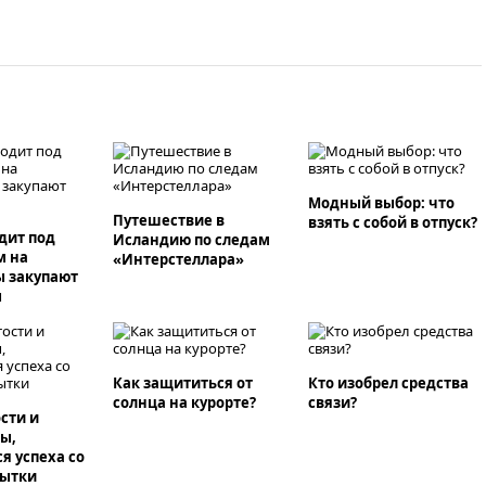
скопилось свыше 6,5 тысячи
грузовиков
вчера, 20:53
Швыдкой:
«Интервидение» точно
пройдет в 2026 году
вчера, 20:45
ПВО за день сбила
еще 75 украинских
беспилотников над Россией
вчера, 20:35
Велосипедист
Модный выбор: что
Путешествие в
погиб при атаке FPV-дрона в
взять с собой в отпуск?
дит под
Исландию по следам
Белгородской области
м на
«Интерстеллара»
вчера, 20:30
Лидию Невзорову
ы закупают
заочно арестовали по делу о
ы
финансировании экстремизма
вчера, 20:20
Суд США
постановил остановить
Как защититься от
Кто изобрел средства
строительство бального зала в
солнца на курорте?
связи?
Белом доме
сти и
ы,
вчера, 20:15
Сенат США
я успеха со
одобрил ужесточение санкций
пытки
против России и Ирана