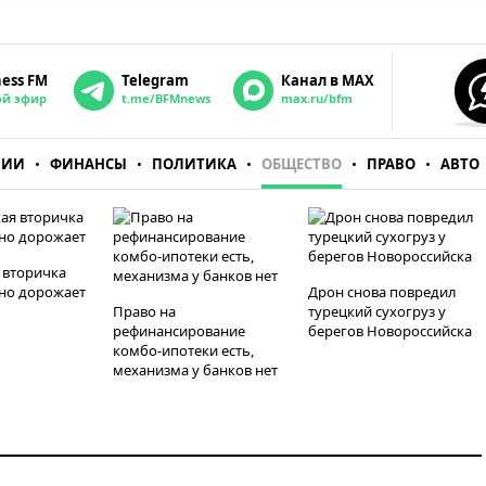
ness FM
Telegram
Канал в MAX
ой эфир
t.me/BFMnews
max.ru/bfm
НИИ
ФИНАНСЫ
ПОЛИТИКА
ОБЩЕСТВО
ПРАВО
АВТО
 вторичка
но дорожает
Дрон снова повредил
Право на
турецкий сухогруз у
рефинансирование
берегов Новороссийска
комбо-ипотеки есть,
механизма у банков нет