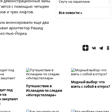
ся демонстрационные залы.
Сеуту на параплане
агается с помощью четырех
00:30
FT: ЕС не готов принять в
ров и трех лифтов.
Все новости »
блок Украину из-за уровня
коррупции
ала анонсировали еще два
вчера, 23:35
Лукашенко
тывал архитектор Рашид
объяснил экономическую
 из Нью-Йорка.
выгоду безвизового режима с
ЕС
вчера, 22:59
На башню
ресторана «Армения» в Москве
вернут утраченную скульптуру
балерины
вчера, 22:45
Литовец
протаранил погранпункт при
попытке попасть в Россию
Модный выбор: что
вчера, 22:28
Бессент
Путешествие в
взять с собой в отпуск?
анонсировал скорое
дит под
Исландию по следам
соглашение о прекращении
м на
«Интерстеллара»
огня США и Ирана
ы закупают
ы
вчера, 22:15
Три человека
получили ножевые ранения