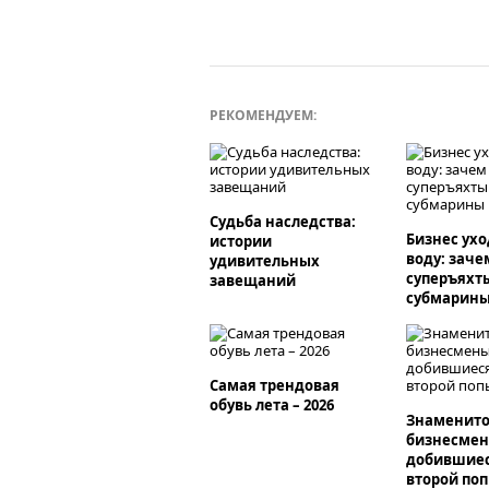
РЕКОМЕНДУЕМ:
Судьба наследства:
Бизнес ухо
истории
воду: заче
удивительных
суперъяхт
завещаний
субмарин
Самая трендовая
обувь лета – 2026
Знаменито
бизнесмен
добившиес
второй по