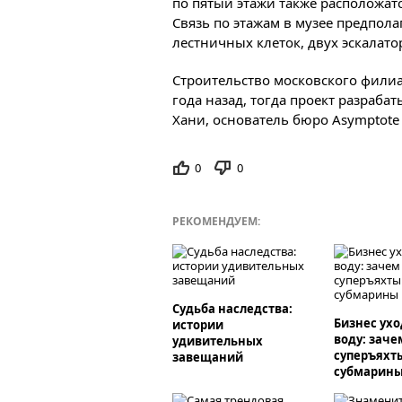
по пятый этажи также расположат
Связь по этажам в музее предпол
лестничных клеток, двух эскалато
Строительство московского фили
года назад, тогда проект разраба
Хани, основатель бюро Asymptote
0
0
РЕКОМЕНДУЕМ:
Судьба наследства:
Бизнес ухо
истории
воду: заче
удивительных
суперъяхт
завещаний
субмарин