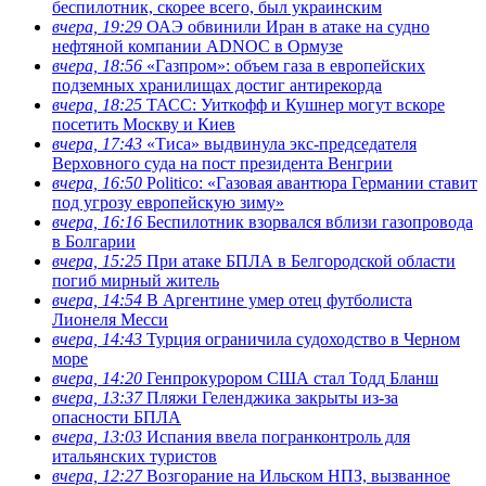
беспилотник, скорее всего, был украинским
вчера, 19:29
ОАЭ обвинили Иран в атаке на судно
нефтяной компании ADNOC в Ормузе
вчера, 18:56
«Газпром»: объем газа в европейских
подземных хранилищах достиг антирекорда
вчера, 18:25
ТАСС: Уиткофф и Кушнер могут вскоре
посетить Москву и Киев
вчера, 17:43
«Тиса» выдвинула экс-председателя
Верховного суда на пост президента Венгрии
вчера, 16:50
Politico: «Газовая авантюра Германии ставит
под угрозу европейскую зиму»
вчера, 16:16
Беспилотник взорвался вблизи газопровода
в Болгарии
вчера, 15:25
При атаке БПЛА в Белгородской области
погиб мирный житель
вчера, 14:54
В Аргентине умер отец футболиста
Лионеля Месси
вчера, 14:43
Турция ограничила судоходство в Черном
море
вчера, 14:20
Генпрокурором США стал Тодд Бланш
вчера, 13:37
Пляжи Геленджика закрыты из-за
опасности БПЛА
вчера, 13:03
Испания ввела погранконтроль для
итальянских туристов
вчера, 12:27
Возгорание на Ильском НПЗ, вызванное