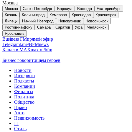
Москва
Москва
Санкт-Петербург
Барнаул
Вологда
Екатеринбург
Казань
Калининград
Кемерово
Краснодар
Красноярск
Липецк
Нижний Новгород
Новокузнецк
Новосибирск
Ростов-на-Дону
Самара
Саратов
Уфа
Челябинск
Ярославль
Business FM
прямой эфир
Telegram
t.me/BFMnews
Канал в MAX
max.ru/bfm
Бизнес говорит:
ищем героев
Новости
Интервью
Подкасты
Компании
Финансы
Политика
Общество
Право
Авто
Недвижимость
IT
Стиль