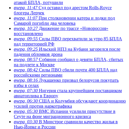
атакой БПЛА, потушили
вчера, 11:47
Суд оставил под арестом Rolls-Royce
блогера Лерчек
вчера, 11:07
При столкновении катера и лодки под
Самарой погибли два человека
вчера, 10:27
Движение по трассе «Новороссия»
восстановлено
вчера, 09:55
Силы ПВО перехватили за утро 85 БПЛА
над территорией РФ
вчера, 09:25
Ильский НПЗ на Кубани загорелся после
падения обломков дрона
вчера, 08:57
Собянин сообщил о девяти БПЛА, сбитых
на подлете к Москве
вчера, 08:42
Силы ПВО сбили почти 400 БПЛА над
российскими регионами
вчера, 08:16
Лукашенко призвал белорусов покупать
избы в селах
вчера, 07:30
Нигерия стала крупнейшим поставщиком
авиатоплива в Европу
вчера, 06:30
США и Колумбия обсуждают координацию
усилий против наркотрафика
вчера, 05:30
ВМС Испании усилили присутствие в
Сеуте на фоне миграционного кризиса
вчера, 03:30
В Минстрое сравнили качество жилья в
Нью-Йорке и России