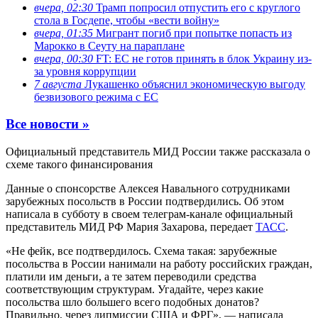
вчера, 02:30
Трамп попросил отпустить его с круглого
стола в Госдепе, чтобы «вести войну»
вчера, 01:35
Мигрант погиб при попытке попасть из
Марокко в Сеуту на параплане
вчера, 00:30
FT: ЕС не готов принять в блок Украину из-
за уровня коррупции
7 августа
Лукашенко объяснил экономическую выгоду
безвизового режима с ЕС
Все новости »
Официальный представитель МИД России также рассказала о
схеме такого финансирования
Данные о спонсорстве Алексея Навального сотрудниками
зарубежных посольств в России подтвердились. Об этом
написала в субботу в своем телеграм-канале официальный
представитель МИД РФ Мария Захарова, передает
ТАСС
.
«Не фейк, все подтвердилось. Схема такая: зарубежные
посольства в России нанимали на работу российских граждан,
платили им деньги, а те затем переводили средства
соответствующим структурам. Угадайте, через какие
посольства шло большего всего подобных донатов?
Правильно, через дипмиссии США и ФРГ», — написала