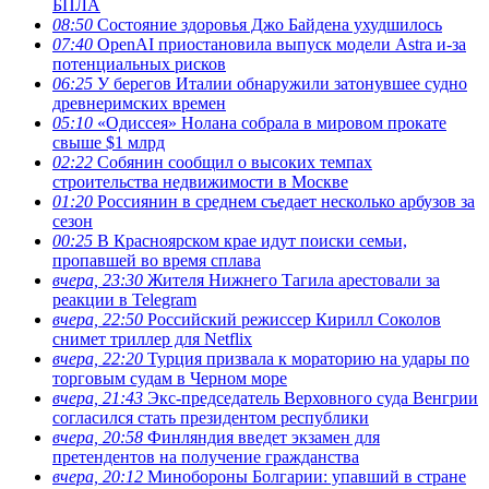
БПЛА
08:50
Состояние здоровья Джо Байдена ухудшилось
07:40
OpenAI приостановила выпуск модели Astra и-за
потенциальных рисков
06:25
У берегов Италии обнаружили затонувшее судно
древнеримских времен
05:10
«Одиссея» Нолана собрала в мировом прокате
свыше $1 млрд
02:22
Собянин сообщил о высоких темпах
строительства недвижимости в Москве
01:20
Россиянин в среднем съедает несколько арбузов за
сезон
00:25
В Красноярском крае идут поиски семьи,
пропавшей во время сплава
вчера, 23:30
Жителя Нижнего Тагила арестовали за
реакции в Теlegram
вчера, 22:50
Российский режиссер Кирилл Соколов
снимет триллер для Netflix
вчера, 22:20
Турция призвала к мораторию на удары по
торговым судам в Черном море
вчера, 21:43
Экс-председатель Верховного суда Венгрии
согласился стать президентом республики
вчера, 20:58
Финляндия введет экзамен для
претендентов на получение гражданства
вчера, 20:12
Минобороны Болгарии: упавший в стране