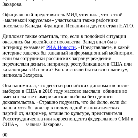
Захарова.
Официальный представитель МИД уточнила, что в этой
«маленькой карусельке» участвовали также работники
посольств Канады, Франции, Испании и других стран НАТО.
Дипломат также отметила, что, если в подобной ситуации
оказались бы российские посольства, Запад впал бы в
истерику, указывает
РИА Новости
. «Представляете, в какой
истерике зашелся бы западный информационный мейнстрим,
если бы сотрудники российских загранучреждений
перечисляли деньги, например, республиканцам в США или
каталонцам в Испании? Вопли стояли бы на всю планету», —
написала Захарова.
Она напомнила, что десятки российских дипломатов после
выборов в США в 2016 году массово выслали, обвинив во
вмешательстве в американские выборы без единого
доказательства. «Страшно подумать, что бы было, если бы
нашли хотя бы доллар в пользу одной из политических
партий от, например, атташе по культуре, представителя
Россотрудничества или корреспондента федерального СМИ в
США», — заявила Захарова.
0
0