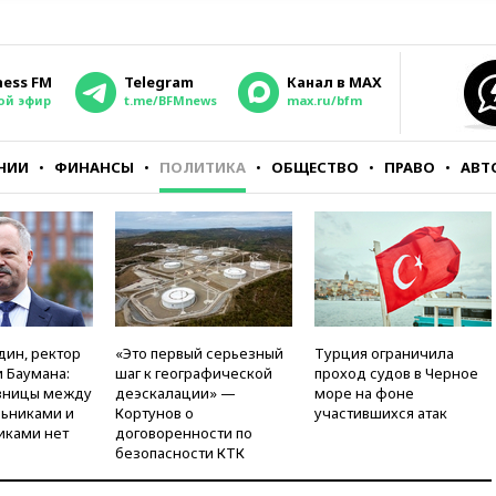
ness FM
Telegram
Канал в MAX
ой эфир
t.me/BFMnews
max.ru/bfm
НИИ
ФИНАНСЫ
ПОЛИТИКА
ОБЩЕСТВО
ПРАВО
АВТ
дин, ректор
«Это первый серьезный
Турция ограничила
 Баумана:
шаг к географической
проход судов в Черное
зницы между
деэскалации» —
море на фоне
ьниками и
Кортунов о
участившихся атак
иками нет
договоренности по
безопасности КТК