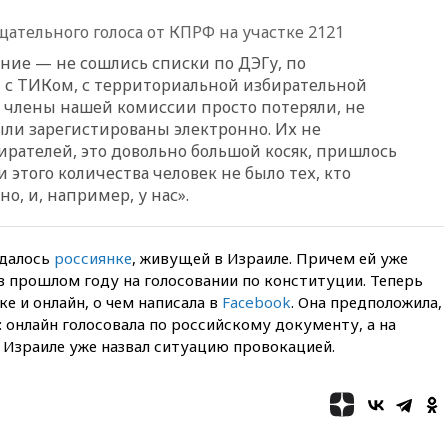
ЕС
ательного голоса от КПРФ на участке 2121
вчера, 22:59
На башню
ение — не сошлись списки по ДЭГу, по
ресторана «Армения» в
Москве вернут утраченную
 с ТИКом, с территориальной избирательной
скульптуру балерины
о члены нашей комиссии просто потеряли, не
ыли зарегистированы электронно. Их не
вчера, 22:45
Литовец
ирателей, это довольно большой косяк, пришлось
протаранил погранпункт при
попытке попасть в Россию
 этого количества человек не было тех, кто
о, и, например, у нас».
вчера, 22:28
Бессент
анонсировал скорое
соглашение о прекращении
огня США и Ирана
удалось
россиянке
, живущей в Израиле. Причем ей уже
 в прошлом году на голосовании по конституции. Теперь
вчера, 22:15
Три человека
ке и онлайн, о чем написала в
Facebook
получили ножевые ранения
. Она предположила,
при нападении в Чехии
: онлайн голосовала по российскому документу, а на
в Израиле уже назвал ситуацию провокацией.
вчера, 22:00
Путин поручил
выделить средства на новые
РЛС для Белгородской
области
вчера, 21:56
The Atlantic: Маск