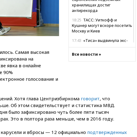
хранилищах достиг
антирекорда
18:25
ТАСС: Уиткофф и
Кушнер могут вскоре посетить
Москву и Киев
17:43
«Тиса» выдвинула экс-
председателя Верховного
суда на пост президента
илось. Самая высокая
Все новости »
Венгрии
фиксирована на
ве явка в онлайне
16:50
Politico: «Газовая
е 90%
авантюра Германии ставит под
угрозу европейскую зиму»
лектронное голосование и
16:16
Беспилотник взорвался
вблизи газопровода в
Болгарии
шений. Хотя глава Центризбиркома
говорит
, что
ьше. Об этом свидетельствует и статистика МВД.
15:25
При атаке БПЛА в
и дня было зафиксировано чуть более пяти тысяч
Белгородской области погиб
ах. Это в полтора раза меньше, чем в 2016 году.
мирный житель
14:54
В Аргентине умер отец
 карусели и вбросы — 12 официально
подтвержденных
футболиста Лионеля Месси