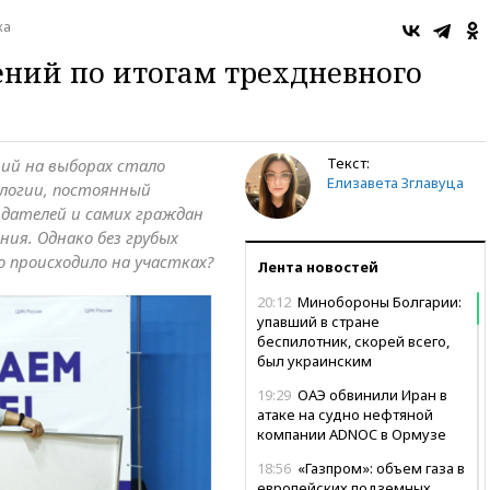
ка
ний по итогам трехдневного
Текст:
ий на выборах стало
Елизавета Зглавуца
логии, постоянный
дателей и самих граждан
ия. Однако без грубых
о происходило на участках?
Лента новостей
20:12
Минобороны Болгарии:
упавший в стране
беспилотник, скорей всего,
был украинским
19:29
ОАЭ обвинили Иран в
атаке на судно нефтяной
компании ADNOC в Ормузе
18:56
«Газпром»: объем газа в
европейских подземных