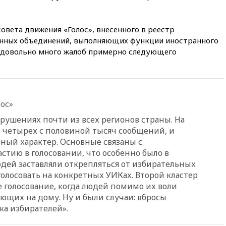
«Новороссия» восстановлено
09:55
Силы ПВО перехватили
за утро 85 БПЛА над
совета движения «Голос», внесенного в реестр
территорией РФ
нных объединений, выполняющих функции иностранного
о довольно много жалоб примерно следующего
09:25
Ильский НПЗ на Кубани
загорелся после падения
обломков дрона
08:57
Собянин сообщил о
девяти БПЛА, сбитых на
ос»
подлете к Москве
рушениях почти из всех регионов страны. На
08:42
Силы ПВО сбили почти
400 БПЛА над российскими
 четырех с половиной тысяч сообщений, и
регионами
ный характер. Основные связаны с
тию в голосовании, что особенно было в
08:16
Лукашенко призвал
белорусов покупать избы в
юдей заставляли открепляться от избирательных
селах
голосовать на конкретных УИКах. Второй кластер
голосование, когда людей помимо их воли
07:30
Нигерия стала
крупнейшим поставщиком
ющих на дому. Ну и были случаи: вбросы
авиатоплива в Европу
ка избирателей».
06:30
США и Колумбия