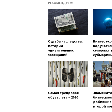
РЕКОМЕНДУЕМ:
Судьба наследства:
Бизнес ух
истории
воду: заче
удивительных
суперъяхт
завещаний
субмарин
Самая трендовая
Знаменито
обувь лета – 2026
бизнесмен
добившиес
второй по