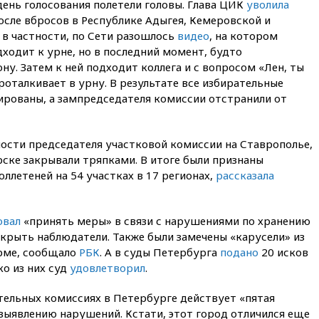
 день голосования полетели головы. Глава ЦИК
уволила
14:43
Турция ограничила
осле вбросов в Республике Адыгея, Кемеровской и
судоходство в Черном море
, в частности, по Сети разошлось
видео
, на котором
14:20
Генпрокурором США
ходит к урне, но в последний момент, будто
стал Тодд Бланш
ну. Затем к ней подходит коллега и с вопросом «Лен, ты
роталкивает в урну. В результате все избирательные
13:37
Пляжи Геленджика
закрыты из-за опасности БПЛА
ированы, а зампредседателя комиссии отстранили от
13:03
Испания ввела
погранконтроль для
ости председателя участковой комиссии на Ставрополье,
итальянских туристов
ске закрывали тряпками. В итоге были признаны
12:27
Возгорание на Ильском
ллетеней на 54 участках в 17 регионах,
рассказала
НПЗ, вызванное атакой БПЛА,
потушили
11:47
Суд оставил под
овал
«принять меры» в связи с нарушениями по хранению
арестом Rolls-Royce блогера
скрыть наблюдатели. Также были замечены «карусели» из
Лерчек
рме, сообщало
РБК
. А в суды Петербурга
подано
20 исков
11:07
При столкновении
о из них суд
удовлетворил
.
катера и лодки под Самарой
погибли два человека
тельных комиссиях в Петербурге действует «пятая
10:27
Движение по трассе
выявлению нарушений. Кстати, этот город отличился еще