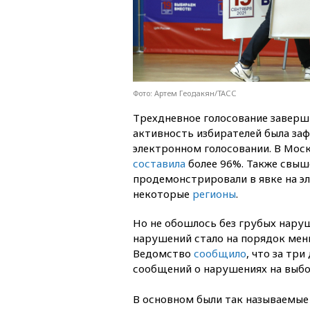
Фото: Артем Геодакян/ТАСС
Трехдневное голосование заверш
активность избирателей была за
электронном голосовании. В Моск
составила
более 96%. Также свыш
продемонстрировали в явке на э
некоторые
регионы
.
Но не обошлось без грубых нару
нарушений стало на порядок мен
Ведомство
сообщило
, что за тр
сообщений о нарушениях на выбор
В основном были так называемые