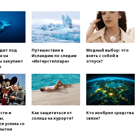
отказал Украине в
использовании Starlink для
атак вглубь РФ
вчера, 21:35
После пожара на
складе в Брянске возбудили
уголовное дело
вчера, 21:26
Лидеры сборной
РФ по гимнастике получили
одит под
Путешествие в
Модный выбор: что
официальный отказ в визах от
м на
Исландию по следам
взять с собой в
Хорватии
ы закупают
«Интерстеллара»
отпуск?
ы
вчера, 21:15
Пентагон
опубликовал 16 новых видео с
НЛО
вчера, 21:00
На границе
Украины с Польшей скопилось
свыше 6,5 тысячи грузовиков
вчера, 20:53
Швыдкой:
сти и
Как защититься от
Кто изобрел средства
«Интервидение» точно
ы,
солнца на курорте?
связи?
пройдет в 2026 году
я успеха со
вчера, 20:45
ПВО за день
пытки
сбила еще 75 украинских