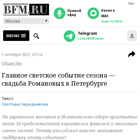
16+
Канал в
прямой
эфир
MAX
Москва
max.ru/bfm
Telegram
МЕНЮ
t.me/BFMnews
1 октября 2021, 07:54
Общество
Главное светское событие сезона —
свадьба Романовых в Петербурге
Текст:
Светлана Чередникова
На церемонию венчания в Исаакиевском соборе приглашены
около 50 представителей королевских фамилий и несколько
сотен гостей. Почему российские власти оказывают
поддержку этому событию?