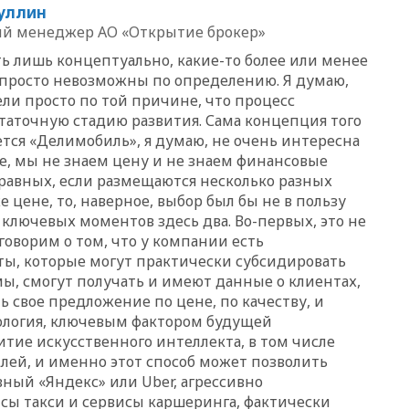
вчера, 23:15
В Смоленске
уллин
ребенок и женщина погибли
й менеджер АО «Открытие брокер»
при падении деревьев во
время урагана
ь лишь концептуально, какие-то более или менее
просто невозможны по определению. Я думаю,
вчера, 22:55
В Москве в
ели просто по той причине, что процесс
пятницу ожидаются ливни
аточную стадию развития. Сама концепция того
вчера, 22:35
Винисиус
ется «Делимобиль», я думаю, не очень интересна
продлил контракт с «Реалом»
же, мы не знаем цену и не знаем финансовые
до 2032 года
 равных, если размещаются несколько разных
вчера, 22:28
Отказаться от
 цене, то, наверное, выбор был бы не в пользу
российского гражданства
 ключевых моментов здесь два. Во-первых, это не
станет значительно дороже
говорим о том, что у компании есть
вчера, 22:20
Путин назвал 76-ю
ы, которые могут практически субсидировать
гвардейскую десантно-
мы, смогут получать и имеют данные о клиентах,
штурмовую дивизию
легендарной
ь свое предложение по цене, по качеству, и
ология, ключевым фактором будущей
вчера, 22:15
Путин заслушал
итие искусственного интеллекта, в том числе
доклад о ситуации на
ей, и именно этот способ может позволить
добропольском направлении
вный «Яндекс» или Uber, агрессивно
вчера, 21:58
Генпрокуратура
сы такси и сервисы каршеринга, фактически
признала нежелательным в