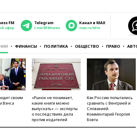
ness FM
Telegram
Канал в MAX
ой эфир
t.me/BFMnews
max.ru/bfm
НИИ
ФИНАНСЫ
ПОЛИТИКА
ОБЩЕСТВО
ПРАВО
АВТ
видит своим
«Рынок не понимает,
Как Россию попытались
м Вэнса
какие книги можно
сравнить с Венгрией и
выпускать» — эксперты
Словакией.
о последствиях дела
Комментарий Георгия
против издателей
Бовта