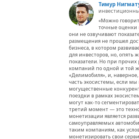
Тимур Нигмат
инвестиционны
«Можно говорит
точные оценки 
они не озвучивают показат
размещения не прошел дост
бизнеса, в котором развива
для инвесторов, но, опять 
показатели. Но при прочих
компаний по одной и той же
«Делимобиля», и, наверное,
часть экосистемы, если мы 
могущественные конкурент
поездки в рамках экосисте
могут как-то сегментироват
третий момент — это техн
монетизации является разв
самоуправляемых автомобил
таким компаниям, как усло
монетизировать свои серви