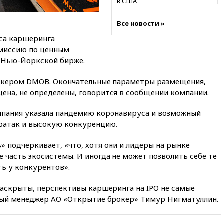
в США
04:00
Суд взыскал почти 5 млн
Все новости »
рублей в пользу семьи
отравившегося в детсаду
иса каршеринга
мальчика
омиссию по ценным
03:00
МИД РФ: попытки Запада
 Нью-Йоркской бирже.
рассорить Россию и Казахстан
обречены на провал
тикером DMOB. Окончательные параметры размещения,
цена, не определены, говорится в сообщении компании.
02:00
Ни один водоем Англии
не соответствует нормам
химической безопасности
мпания указала пандемию коронавируса и возможный
ратак и высокую конкуренцию.
01:00
Трамп: США сами
нуждаются в дальнобойных
ракетах и системах Patriot
» подчеркивает, «что, хотя они и лидеры на рынке
е часть экосистемы. И иногда не может позволить себе те
00:01
Трамп заявил о
ть у конкурентов».
необходимости пополнения
арсенала США
раскрыты, перспективы каршеринга на IPO не самые
вчера, 23:28
Слуцкий призвал
ный менеджер АО «Открытие брокер» Тимур Нигматуллин.
признать «Яблоко»
нежелательной организацией