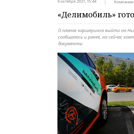
9 октября 2021, 15:44
Компании
«Делимобиль» гото
О планах каршеринга выйти на Н
сообщалось и ранее, но сейчас ком
документы