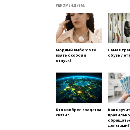
РЕКОМЕНДУЕМ:
Модный выбор: что
Самая тре
взять с собой в
обувь лета
отпуск?
Кто изобрел средства
Как научи
связи?
правильно
обращатьс
деньгами?