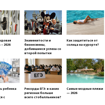
призвал доноров-
республиканцев поддержать
Вэнса на выборах 2028 года
вчера, 19:20
Число ломбардов
в РФ превысило максимум
2022 года
вчера, 19:15
Жуковский и
аэропорт Геленджика
ндовая
Знаменитости и
Как защититься от
возобновили работу
 – 2026
бизнесмены,
солнца на курорте?
добившиеся успеха со
вчера, 19:00
Путин уточнил
второй попытки
порядок присвоения воинских
званий добровольцам
вчера, 18:50
Euractiv: восток
Финляндии приходит в упадок
без российских туристов
вчера, 18:35
В Жуковском и
аэропорту Геленджика
ть ребенка
Рекорды ЕГЭ: в каких
Самые модные пляжи
введены ограничения
регионах больше
— 2026
вчера, 18:21
Зюганов
я с
всего стобалльников?
присоединился к критике