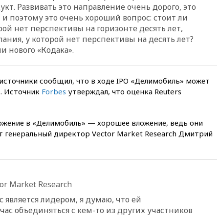
кт. Развивать это направление очень дорого, это
РФ американский Human
Rights Foundation
 и поэтому это очень хороший вопрос: стоит ли
рой нет перспективы на горизонте десять лет,
вчера, 21:35
«Аэрофлот»
ания, у которой нет перспективы на десять лет?
отменяет часть рейсов в Сочи
и Геленджик
и нового «Кодака».
вчера, 21:25
Руслан Терновой
выиграл золото чемпионата
 источники сообщил, что в ходе IPO «Делимобиль» может
Европы в прыжках с 10-
метровой вышки
в. Источник
Forbes
утверждал, что оценка Reuters
вчера, 21:10
РФ не получала
обращений о прекращении
ожение в «Делимобиль» — хорошее вложение, ведь они
концессии строительства ж/д
в Армении
т генеральный директор Vector Market Research Дмитрий
вчера, 21:00
В России вновь
обсуждают эксперимент по
онлайн-продаже алкоголя
вчера, 20:45
Матвиенко:
r Market Research
россиянам могут
рекомендовать не посещать
 является лидером, я думаю, что ей
Армению
час объединяться с кем-то из других участников