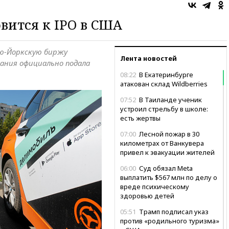
вится к IPO в США
ью-Йоркскую биржу
Лента новостей
пания официально подала
08:22
В Екатеринбурге
атакован склад Wildberries
07:52
В Таиланде ученик
устроил стрельбу в школе:
есть жертвы
07:00
Лесной пожар в 30
километрах от Ванкувера
привел к эвакуации жителей
06:00
Суд обязал Meta
выплатить $567 млн по делу о
вреде психическому
здоровью детей
05:51
Трамп подписал указ
против «родильного туризма»