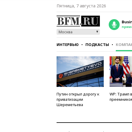
Пятница, 7 августа 2026
Busi
прям
Москва
ИНТЕРВЬЮ
ПОДКАСТЫ
КОМПА
СТИЛЬ
ТЕСТЫ
Путин открыл дорогу к
WP: Трамп 
приватизации
преемнико
Шереметьева