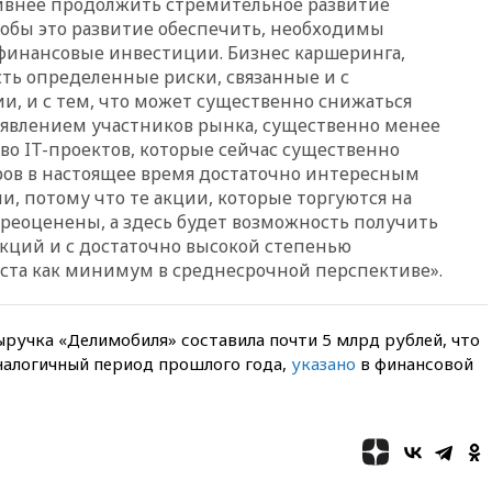
тивнее продолжить стремительное развитие
вчера, 20:35
ПВО за день
сбила еще 281 украинский
чтобы это развитие обеспечить, необходимы
беспилотник над Россией
финансовые инвестиции. Бизнес каршеринга,
есть определенные риски, связанные и с
вчера, 20:27
Ямпольская
призвала оптимизировать
, и с тем, что может существенно снижаться
олимпиады для поступления в
появлением участников рынка, существенно менее
вузы
о IT-проектов, которые сейчас существенно
вчера, 20:15
Минтранс
ров в настоящее время достаточно интересным
предложил оплачивать
, потому что те акции, которые торгуются на
защиту дорог от БПЛА из
ереоценены, а здесь будет возможность получить
средств на ремонт
кций и с достаточно высокой степенью
вчера, 20:00
Зеленский 8
ста как минимум в среднесрочной перспективе».
августа посетит Сербию с
официальным визитом
вчера, 19:58
В Госдуму будет
ыручка «Делимобиля» составила почти 5 млрд рублей, что
внесен законопроект об
аналогичный период прошлого года,
указано
в финансовой
отмене ЕГЭ
вчера, 19:50
Аэропорты Сочи и
Ярославля приостановили
работу
вчера, 19:35
WP: Трамп