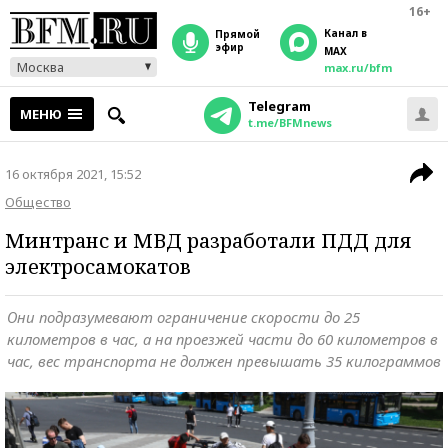
16+
Канал в
прямой
эфир
MAX
Москва
max.ru/bfm
Telegram
МЕНЮ
t.me/BFMnews
16 октября 2021, 15:52
Общество
Минтранс и МВД разработали ПДД для
электросамокатов
Они подразумевают ограничение скорости до 25
километров в час, а на проезжей части до 60 километров в
час, вес транспорта не должен превышать 35 килограммов