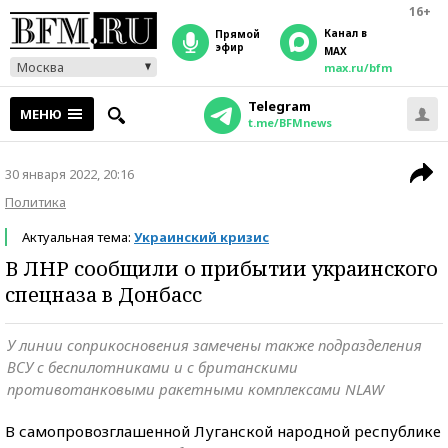
16+
Канал в
прямой
эфир
MAX
Москва
max.ru/bfm
Telegram
МЕНЮ
t.me/BFMnews
30 января 2022, 20:16
Политика
Актуальная тема:
Украинский кризис
В ЛНР сообщили о прибытии украинского
спецназа в Донбасс
У линии соприкосновения замечены также подразделения
ВСУ с беспилотниками и с британскими
противотанковыми ракетными комплексами NLAW
В самопровозглашенной Луганской народной республике