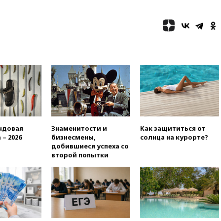
введены ограничения
18:21
Зюганов присоединился
к критике «Яблока»
18:15
Четыре человека
пострадали при атаках ВСУ на
Белгородскую область
18:00
Совет мира выбрал
подрядчика для
строительства военной базы в
Газе
17:50
Миронов призвал снять
«Яблоко» с выборов в Госдуму
ндовая
Знаменитости и
Как защититься от
 – 2026
бизнесмены,
солнца на курорте?
17:45
Правительство получит
добившиеся успеха со
«золотую акцию» в
второй попытки
управлении аэропортом
Шереметьево
17:35
Шесть человек
пострадали при ударе ВСУ по
автобусу в Запорожской
области