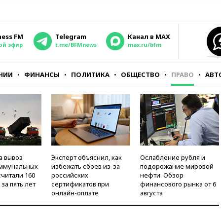
ness FM
Telegram
Канал в MAX
ой эфир
t.me/BFMnews
max.ru/bfm
НИИ
ФИНАНСЫ
ПОЛИТИКА
ОБЩЕСТВО
ПРАВО
АВТ
а вывоз
Эксперт объяснил, как
Ослабление рубля и
оммунальных
избежать сбоев из-за
подорожание мировой
считали 160
российских
нефти. Обзор
за пять лет
сертификатов при
финансового рынка от 6
онлайн-оплате
августа