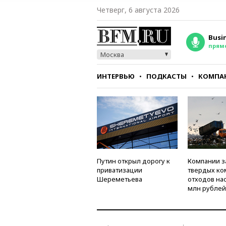
Четверг, 6 августа 2026
Busi
прям
Москва
ИНТЕРВЬЮ
ПОДКАСТЫ
КОМПА
СТИЛЬ
ТЕСТЫ
Путин открыл дорогу к
Компании з
приватизации
твердых к
Шереметьева
отходов на
млн рублей 