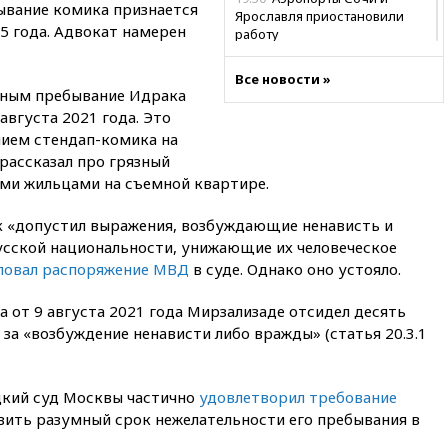
ывание комика признается
Ярославля приостановили
5 года. Адвокат намерен
работу
19:35
WP: Трамп призвал
Все новости »
доноров-республиканцев
ьным пребывание Идрака
поддержать Вэнса на выборах
августа 2021 года. Это
2028 года
ием стендап-комика на
19:20
Число ломбардов в РФ
рассказал про грязный
превысило максимум 2022
ми жильцами на съемной квартире.
года
19:15
Жуковский и аэропорт
к «допустил выражения, возбуждающие ненависть и
Геленджика возобновили
сской национальности, унижающие их человеческое
работу
ловал
распоряжение МВД
в суде. Однако оно устояло.
19:00
Путин уточнил порядок
присвоения воинских званий
а от 9 августа 2021 года Мирзализаде отсидел десять
добровольцам
за «возбуждение ненависти либо вражды» (статья 20.3.1
18:50
Euractiv: восток
Финляндии приходит в упадок
без российских туристов
цкий суд Москвы частично
удовлетворил
требование
вить разумный срок нежелательности его пребывания в
18:35
В Жуковском и
аэропорту Геленджика