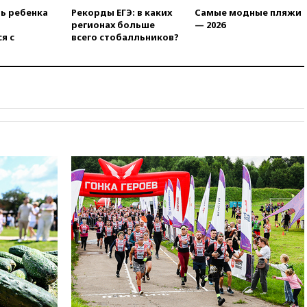
17:25
В аэропортах Сочи и
ть ребенка
Рекорды ЕГЭ: в каких
Самые модные пляжи
Геленджика сняты
регионах больше
— 2026
ограничения
я с
всего стобалльников?
17:17
Власти РФ помогут
пострадавшему от атак на
склады Wildberries бизнесу
16:55
Экс-директору Popcorn
Books запросили четыре года
условно
16:46
ЦБ: международные
резервы России снизились
16:35
На восстановление
Херсонской области направят
6,8 млрд рублей
16:16
The Guardian: ученые
США создали
гипоаллергенных собак
15:45
Спутник «Электро-Л» №
5 введен в эксплуатацию
15:35
Два человека погибли