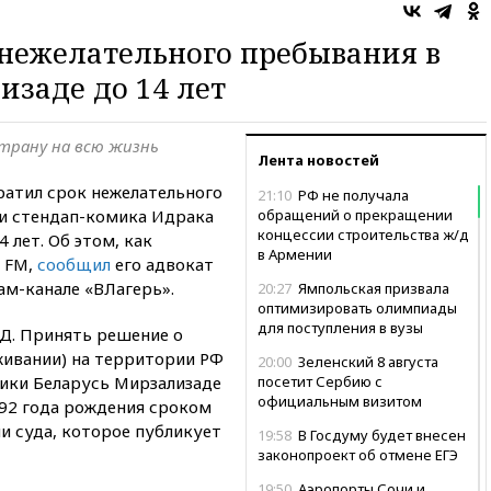
 нежелательного пребывания в
заде до 14 лет
страну на всю жизнь
Лента новостей
атил срок нежелательного
21:10
РФ не получала
и стендап-комика Идрака
обращений о прекращении
концессии строительства ж/д
 лет. Об этом, как
в Армении
s FM,
сообщил
его адвокат
ам-канале «ВЛагерь».
20:27
Ямпольская призвала
оптимизировать олимпиады
для поступления в вузы
Д. Принять решение о
ивании) на территории РФ
20:00
Зеленский 8 августа
ики Беларусь Мирзализаде
посетит Сербию с
официальным визитом
992 года рождения сроком
ии суда, которое публикует
19:58
В Госдуму будет внесен
законопроект об отмене ЕГЭ
19:50
Аэропорты Сочи и