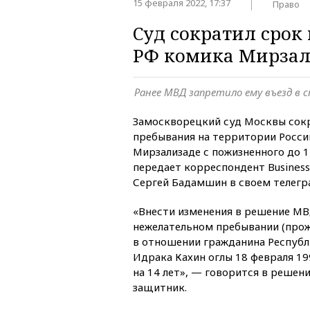
15 февраля 2022, 17:37
Право
Суд сократил срок
РФ комика Мирзали
Ранее МВД запретило ему въезд в 
Замоскворецкий суд Москвы сокр
пребывания на территории Росси
Мирзализаде с пожизненного до 14
передает корреспондент Busines
Сергей Бадамшин в своем телегр
«Внести изменения в решение МВ
нежелательном пребывании (прож
в отношении гражданина Республ
Идрака Кахин оглы 18 февраля 1
на 14 лет», — говорится в решен
защитник.