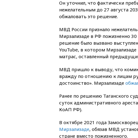
Он уточнил, что фактически преб
нежелательным до 27 августа 203
обжаловать это решение.
МВД России признало нежелател
Мирзализаде в РФ пожизненно 30 
решение было вызвано выступлен
YouTube, в котором Мирзализаде 
матрас, оставленный предыдущи
МВД пришло к выводу, что коми
вражду по отношению к лицам ру
достоинство». Мирзализаде
обжа
Ранее по решению Таганского суд
суток административного ареста 
КоАП РФ).
В октябре 2021 года Замоскворе
Мирзализаде
, обязав МВД устано
стране вместо пожизненного.