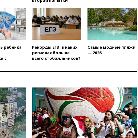
второй попытки
при атаках дронов ВСУ в
Брянской области
15:15
В половине штатов США
зафиксирована вспышка
сальмонеллеза
14:57
Жара в Европе может
нанести ущерб экономике в
ть ребенка
Рекорды ЕГЭ: в каких
Самые модные пляжи
размере €800 млрд
регионах больше
— 2026
я с
всего стобалльников?
14:49
Пентагон озаботился
критикой Трампа по поводу
дефицита боеприпасов
14:40
В Германии задержан
украинец за шпионаж на
оборонном предприятии
14:21
АТОР сообщила о
снижении цен на авиабилеты
в России
14:19
Масштабный сбой
произошел в рунете
14:14
«Ведомости»: Озон банк