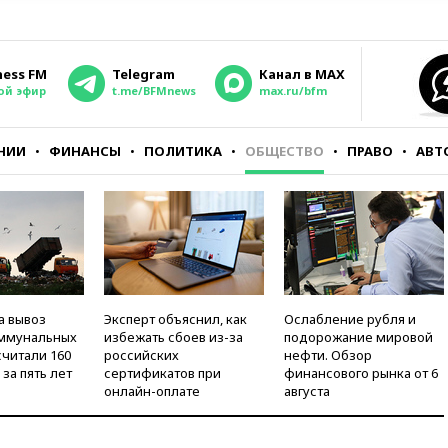
ness FM
Telegram
Канал в MAX
ой эфир
t.me/BFMnews
max.ru/bfm
НИИ
ФИНАНСЫ
ПОЛИТИКА
ОБЩЕСТВО
ПРАВО
АВТ
а вывоз
Эксперт объяснил, как
Ослабление рубля и
оммунальных
избежать сбоев из-за
подорожание мировой
считали 160
российских
нефти. Обзор
за пять лет
сертификатов при
финансового рынка от 6
онлайн-оплате
августа