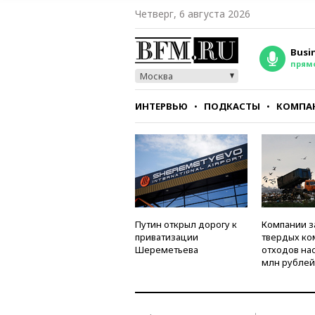
Четверг, 6 августа 2026
Busi
прям
Москва
ИНТЕРВЬЮ
ПОДКАСТЫ
КОМПА
СТИЛЬ
ТЕСТЫ
Путин открыл дорогу к
Компании з
приватизации
твердых к
Шереметьева
отходов на
млн рублей 