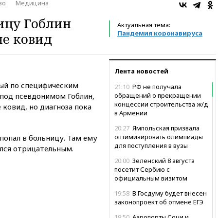
во
Медицина
ицу Гоблин
Актуальная тема:
Пандемия коронавируса
не ковид
Лента новостей
ый по специфическим
21:10
РФ не получала
под псевдонимом Гоблин,
обращений о прекращении
концессии строительства ж/д
не ковид, но диагноза пока
в Армении
20:27
Ямпольская призвала
оптимизировать олимпиады
 попал в больницу. Там ему
для поступления в вузы
ался отрицательным.
20:00
Зеленский 8 августа
посетит Сербию с
официальным визитом
19:58
В Госдуму будет внесен
законопроект об отмене ЕГЭ
19:50
Аэропорты Сочи и