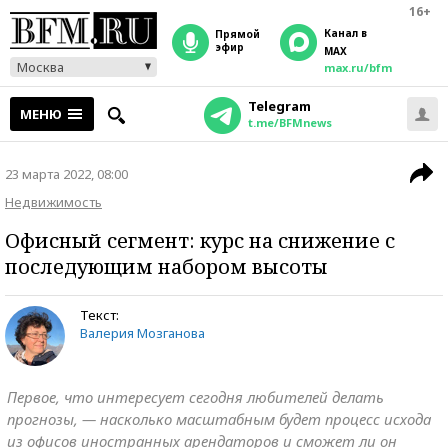
16+
Канал в
прямой
эфир
MAX
Москва
max.ru/bfm
Telegram
МЕНЮ
t.me/BFMnews
23 марта 2022, 08:00
Недвижимость
Офисный сегмент: курс на снижение с
последующим набором высоты
Текст:
Валерия Мозганова
Первое, что интересует сегодня любителей делать
прогнозы, — насколько масштабным будет процесс исхода
из офисов иностранных арендаторов и сможет ли он