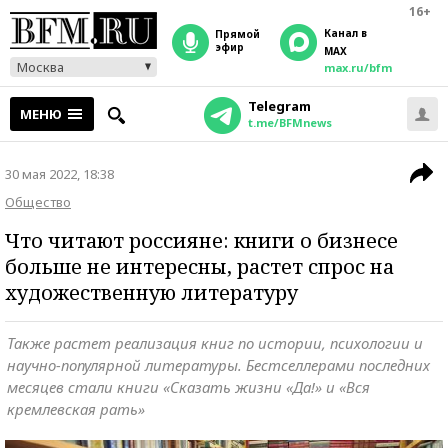
16+
Канал в
прямой
эфир
MAX
Москва
max.ru/bfm
Telegram
МЕНЮ
t.me/BFMnews
30 мая 2022, 18:38
Общество
Что читают россияне: книги о бизнесе
больше не интересны, растет спрос на
художественную литературу
Также растет реализация книг по истории, психологии и
научно-популярной литературы. Бестселлерами последних
месяцев стали книги «Сказать жизни «Да!» и «Вся
кремлевская рать»