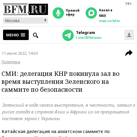
16+
Канал в
прямой
эфир
MAX
Москва
max.ru/bfm
Telegram
МЕНЮ
t.me/BFMnews
11 июня 2022, 14:50
Политика
СМИ: делегация КНР покинула зал во
время выступления Зеленского на
саммите по безопасности
Зеленский в ходе своего выступления, в частности, заявил о
риске голода в странах Азии и Африки из-за прекращения
поставок зерна с Украины
Китайская делегация на азиатском саммите по