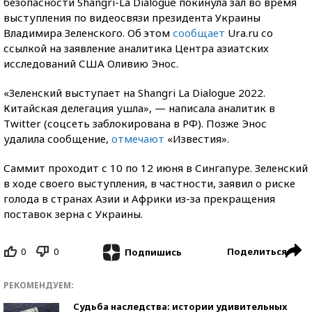
безопасности Shangri-La Dialogue покинула зал во время
выступления по видеосвязи президента Украины
Владимира Зеленского. Об этом
сообщает
Ura.ru со
ссылкой на заявление аналитика Центра азиатских
исследований США Оливию Энос.
«Зеленский выступает на Shangri La Dialogue 2022.
Китайская делегация ушла», — написала аналитик в
Twitter (соцсеть заблокирована в РФ). Позже Энос
удалила сообщение,
отмечают
«Известия».
Саммит проходит с 10 по 12 июня в Сингапуре. Зеленский
в ходе своего выступления, в частности, заявил о риске
голода в странах Азии и Африки из-за прекращения
поставок зерна с Украины.
0
0
Поделиться
Подпишись
РЕКОМЕНДУЕМ:
Судьба наследства: истории удивительных